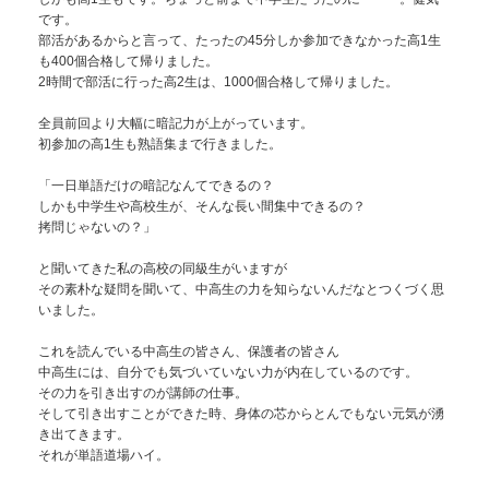
です。
部活があるからと言って、たったの45分しか参加できなかった高1生
も400個合格して帰りました。
2時間で部活に行った高2生は、1000個合格して帰りました。
全員前回より大幅に暗記力が上がっています。
初参加の高1生も熟語集まで行きました。
「一日単語だけの暗記なんてできるの？
しかも中学生や高校生が、そんな長い間集中できるの？
拷問じゃないの？」
と聞いてきた私の高校の同級生がいますが
その素朴な疑問を聞いて、中高生の力を知らないんだなとつくづく思
いました。
これを読んでいる中高生の皆さん、保護者の皆さん
中高生には、自分でも気づいていない力が内在しているのです。
その力を引き出すのが講師の仕事。
そして引き出すことができた時、身体の芯からとんでもない元気が湧
き出てきます。
それが単語道場ハイ。