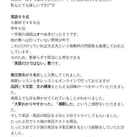
私もとても嬉しいです(^^)/
英語９９点
５教科で４６９点
学年５位
一学期の成績は
オール５
だったそうです。
他の塾へは行っていない野球少年で
これだけやっていれば大丈夫という他教科の問題集も厳選してお伝え
しています。
そのため、塾要らずで部活にも専念できる
「
英語だけではない」塾
です。
都立校生が２名
新しく入塾してくれました。
体験レッスンも本レッスンもオンラインで行っておりますが
品詞
と
５文型
、
文の構造
をとらえる訓練の一つをやっていただきまし
た。
画面上でも目を輝かせてくれていることがわかりました。
「大変わかりやすかった」「感動した
」というご感想をいただきまし
た。
そして単語・熟語の暗記を２分と３分でトライしてもらいました。
たった２分で１０個の単語テストを満点。
たった３分で２０個の単語を９割正解するという経験をしていただき
ました。