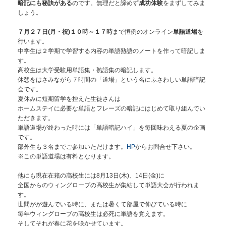
暗記にも秘訣がある
のです。無理だと諦めず
成功体験
をまずしてみま
しょう。
７月２７日(月・祝)１０時～１７時
まで恒例のオンライン
単語道場
を
行います。
中学生は２学期で学習する内容の単語熟語のノートを作って暗記しま
す。
高校生は大学受験用単語集・熟語集の暗記します。
休憩をはさみながら７時間の「道場」という名にふさわしい単語暗記
会です。
夏休みに短期留学を控えた生徒さんは
ホームステイに必要な単語とフレーズの暗記にはじめて取り組んでい
ただきます。
単語道場が終わった時には「単語暗記ハイ」を毎回味わえる夏の企画
です。
部外生も３名までご参加いただけます。
HP
からお問合せ下さい。
※この単語道場は有料となります。
他にも現在在籍の高校生には8月13日(木)、14日(金)に
全国からのウィングローブの高校生が集結して単語大会が行われま
す。
世間がが遊んでいる時に、または暑くて部屋で伸びている時に
毎年ウィングローブの高校生は必死に単語を覚えます。
そしてそれが春に花を咲かせています。