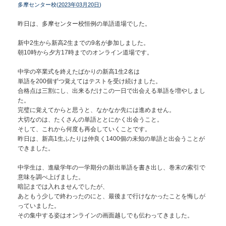
多摩センター校(
2023年03月20日
)
昨日は、多摩センター校恒例の単語道場でした。
新中2生から新高2生までの9名が参加しました。
朝10時から夕方17時までのオンライン道場です。
中学の卒業式を終えたばかりの新高1生2名は
単語を200個ずつ覚えてはテストを受け続けました。
合格点は三割にし、出来るだけこの一日で出会える単語を増やしまし
た。
完璧に覚えてからと思うと、なかなか先には進めません。
大切なのは、たくさんの単語ととにかく出会うこと。
そして、これから何度も再会していくことです。
昨日は、新高1生ふたりは仲良く1400個の未知の単語と出会うことが
できました。
中学生は、進級学年の一学期分の新出単語を書き出し、巻末の索引で
意味を調べ上げました。
暗記までは入れませんでしたが、
あともう少しで終わったのにと、最後まで行けなかったことを悔しが
っていました。
その集中する姿はオンラインの画面越しでも伝わってきました。