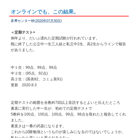
オンラインでも、この結果。
多摩センター校(
2020年07月30日
)
＜定期テスト>
例年より、だいぶ遅れた定期試験が行われています。
既に終了した公立中一生三人組と私立中2生、高2生からラインで報告
がありました。
中１生：99点、99点、99点
中２生：(95点、92点)
高２生：(英表82、コミュ英91)
更新 2020.8.3
定期テストの範囲を全教科7回以上音読するとよいと伝えたところ
素直に実行した中一生が、初めての定期テストで
5教科を100点、100点、100点、99点、98点を取れたと報告してくれ
ました。
素直さは一番の武器になります。
これから試験勉強というものが楽しみになるのではないでしょうか。
私だったら楽しいと思うだろうな～