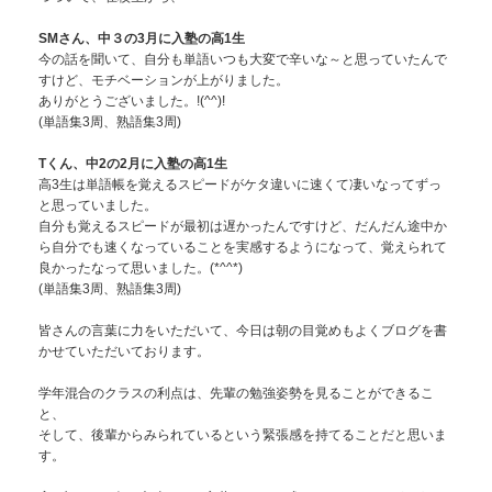
SMさん、中３の3月に入塾の高1生
今の話を聞いて、自分も単語いつも大変で辛いな～と思っていたんで
すけど、モチベーションが上がりました。
ありがとうございました。!(^^)!
(単語集3周、熟語集3周)
Tくん、中2の2月に入塾の高1生
高3生は単語帳を覚えるスピードがケタ違いに速くて凄いなってずっ
と思っていました。
自分も覚えるスピードが最初は遅かったんですけど、だんだん途中か
ら自分でも速くなっていることを実感するようになって、覚えられて
良かったなって思いました。(*^^*)
(単語集3周、熟語集3周)
皆さんの言葉に力をいただいて、今日は朝の目覚めもよくブログを書
かせていただいております。
学年混合のクラスの利点は、先輩の勉強姿勢を見ることができるこ
と、
そして、後輩からみられているという緊張感を持てることだと思いま
す。