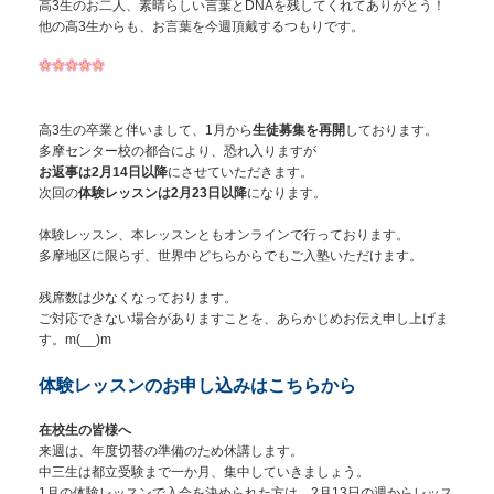
高3生のお二人、素晴らしい言葉とDNAを残してくれてありがとう！
他の高3生からも、お言葉を今週頂戴するつもりです。
高3生の卒業と伴いまして、1月から
生徒募集を再開
しております。
多摩センター校の都合により、恐れ入りますが
お返事は2月14日以降
にさせていただきます。
次回の
体験レッスンは2月23日以降
になります。
体験レッスン、本レッスンともオンラインで行っております。
多摩地区に限らず、世界中どちらからでもご入塾いただけます。
残席数は少なくなっております。
ご対応できない場合がありますことを、あらかじめお伝え申し上げま
す。m(__)m
体験レッスンのお申し込みはこちらから
在校生の皆様へ
来週は、年度切替の準備のため休講します。
中三生は都立受験まで一か月、集中していきましょう。
1月の体験レッスンで入会を決められた方は、2月13日の週からレッス