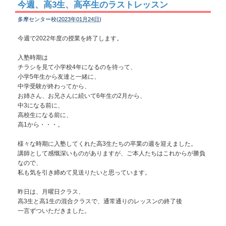
今週、高3生、高卒生のラストレッスン
多摩センター校(
2023年01月24日
)
今週で2022年度の授業を終了します。
入塾時期は
チラシを見て小学校4年になるのを待って、
小学5年生から友達と一緒に、
中学受験が終わってから、
お姉さん、お兄さんに続いて6年生の2月から、
中3になる前に、
高校生になる前に、
高1から・・・。
様々な時期に入塾してくれた高3生たちの卒業の週を迎えました。
講師として感慨深いものがありますが、ご本人たちはこれからが勝負
なので、
私も気を引き締めて見送りたいと思っています。
昨日は、月曜日クラス、
高3生と高1生の混合クラスで、通常通りのレッスンの終了後
一言ずついただきました。