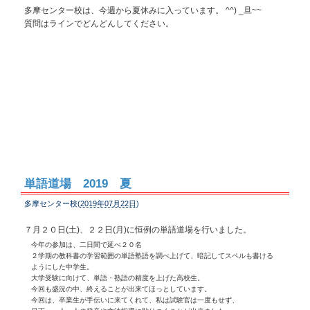
多摩センター校は、今週から夏休みに入っています。 ^^) _旦~~
質問はラインでどんどんしてください。
単語道場 2019 夏
多摩センター校(
2019年07月22日
)
７月２０日(土)、２２日(月)に恒例の単語道場を行いました。
今年の参加は、二日間で延べ２０名
２学期の教科書の学習範囲の単語塾語を調べ上げて、暗記してスペルも書ける
ようにした中学生。
大学受験に向けて、単語・熟語の精度を上げた高校生。
今回も盛況の中、終えることが出来てほっとしています。
今回は、卒業生が手伝いに来てくれて、私は試験官は一度もせず、