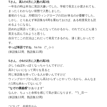
Ýさん、高1の4月に入塾の高3生
一年生の時は本当に英語大嫌いでした。学校で長文とか渡されても、
まったくわからない状態で入塾しました。
最初のうちは、月曜日(ウィングローブの日)が来るのが憂鬱でした。
しかし、とりあえず単語集を6周を重ねておけば、ある程度長文も読
めるようになるし
読めれば英語って楽しいんだなってわかるから、それでどんどん違う
英文も読んでみようと思うし
自分でここの文法はこれだって発見できるのも、凄く楽しかったで
す。
やっぱ単語ですね
、ha ha (^_-)-☆
(単語集12周、熟語集11周)
Sさん、小6の2月に入塾の高3生
少しうぬぼれっぽくなっちゃうんですけど、
高3ぐらいになって周りを見ると
同じ単語集を持っている人が多いんですけど
ウィングローブから見たら高1からずっとやっているから、みんなま
だ1周も終わってないんで
”なぞの優越感”
があります”
なんか、ちょっと余裕を感じて気が楽になります。 ^^) _旦~~
(単語集13周、熟語集12周)
つづいて、在校生から、