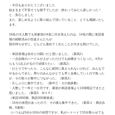
・今日もありがとうございました
始まるまで不安そうな様子でしたが、終わってみたら楽しかった！
と…安心しました
また、楽しめるように取り組んで頂いていること、とても感謝いたし
ます。
18名の大人数でも初参加の4名に付き添えたのは、14名の既に単語道
場の経験済みの生徒さんたちが
指示待ちせずに、どんどん進めてくれたことが大きな助けでした。
・単語道場は自分との闘いだと思いました。（新高2）
・一点合格のハードルが上がっただけでも結構きつくなった。4月か
らもう1点上がるので頑張りたい。（新高2）
・ひとりでやったら、こんなに絶対に覚えられないけれど、みんなで
やるからできた。周りのみんながとても早く合格していくので焦った
が、その焦りが集中につながった。（新高2）
・久しぶりに集中できた。（新中三・その他多数）
・入塾して一年と一か月です。最初の単語道場より10倍暗記できたと
思いました。（新高3 ＭＶＰ）
（単語1800個、熟語300個達成）
・15分の休憩があったので、その後も集中できた。（新高２・満点合
格。6連発）
（いつもは5分か10分の休憩ですが、私がヘトヘトで15分取らせても