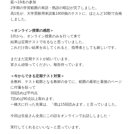
延べ19名の参加
2学期の学習範囲の単語・熟語の暗記が完了しました。
高1生が、大学受験用単語集1800個のテストに、ほとんど10割で合格
しました。
＜オンライン授業の感想＞
3月から、オンライン授業のみを行って来て
結果は定期テストで出るなと思っていました。
これだけ良い結果を出してくれると、指導者としても嬉しいです。
まだまだ定期テストが続いています。
皆さん頑張ってください。報告待っています。
＜今からできる定期テスト対策＞
全教科、テスト範囲となる教材の全てに、範囲の最初と最後のページ
に付箋を貼って
3回読めば平均点
7読めば90点以上取れます。
一橋大に行った先輩は、「僕は15回読みます」と言っていました。
今回は生徒さん全員にこの話をオンラインでお話ししました・
実行してくれるといいな～と思っています。