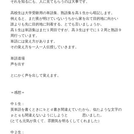
それを知るにも、人に見てもらうのは大事です。
高校生は大学受験用の単語集、熟語集を高１生から暗記します。
例えると、まだ夜が明けていないうちから家を出て目的地に向かい
誰よりも先に目的地に到着する。とでも言いましょうか。
高１生は単語集はまだ１周目ですが、高３生はすでに１２周と熟語９
周行っています。
単語には覚え方があります。
その覚え方を一人一人伝授していきます。
単語道場
声を出す
とにかく声を出して覚えます。
＝感想＝
中１生：
英単語を書くときにｂとｄ書き間違えていたから、似たような文字の
ｐとｑも間違えないようにしようと 思いました。
(とても元気が良くて、雰囲気を明るくしてくれました）
中２生：