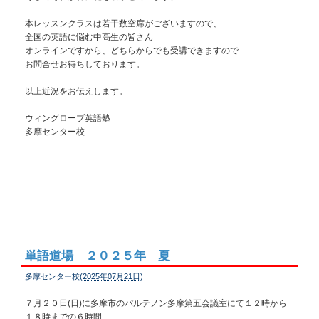
本レッスンクラスは若干数空席がございますので、
全国の英語に悩む中高生の皆さん
オンラインですから、どちらからでも受講できますので
お問合せお待ちしております。
以上近況をお伝えします。
ウィングローブ英語塾
多摩センター校
単語道場 ２０２５年 夏
多摩センター校(
2025年07月21日
)
７月２０日(日)に多摩市のパルテノン多摩第五会議室にて１２時から
１８時までの６時間、