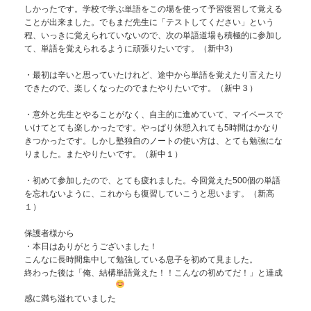
しかったです。学校で学ぶ単語をこの場を使って予習復習して覚える
ことが出来ました。でもまだ先生に「テストしてください」という
程、いっきに覚えられていないので、次の単語道場も積極的に参加し
て、単語を覚えられるように頑張りたいです。（新中3）
・最初は辛いと思っていたけれど、途中から単語を覚えたり言えたり
できたので、楽しくなったのでまたやりたいです。（新中３）
・意外と先生とやることがなく、自主的に進めていて、マイペースで
いけてとても楽しかったです。やっぱり休憩入れても5時間はかなり
きつかったです。しかし塾独自のノートの使い方は、とても勉強にな
りました。またやりたいです。（新中１）
・初めて参加したので、とても疲れました。今回覚えた500個の単語
を忘れないように、これからも復習していこうと思います。（新高
１）
保護者様から
・本日はありがとうございました！
こんなに長時間集中して勉強している息子を初めて見ました。
終わった後は「俺、結構単語覚えた！！こんなの初めてだ！」と達成
感に満ち溢れていました