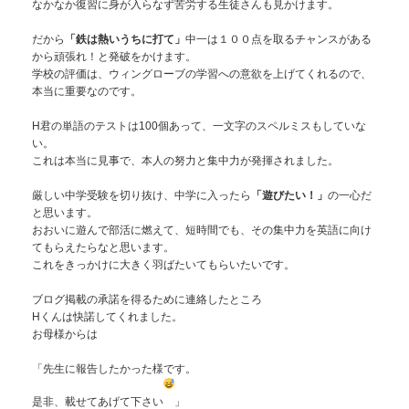
なかなか復習に身が入らなず苦労する生徒さんも見かけます。
だから
「鉄は熱いうちに打て」
中一は１００点を取るチャンスがある
から頑張れ！と発破をかけます。
学校の評価は、ウィングローブの学習への意欲を上げてくれるので、
本当に重要なのです。
H君の単語のテストは100個あって、一文字のスペルミスもしていな
い。
これは本当に見事で、本人の努力と集中力が発揮されました。
厳しい中学受験を切り抜け、中学に入ったら
「遊びたい！」
の一心だ
と思います。
おおいに遊んで部活に燃えて、短時間でも、その集中力を英語に向け
てもらえたらなと思います。
これをきっかけに大きく羽ばたいてもらいたいです。
ブログ掲載の承諾を得るために連絡したところ
Hくんは快諾してくれました。
お母様からは
「先生に報告したかった様です。
是非、載せてあげて下さい
」