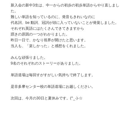
新入会の新中3生は、中一からの初歩の初歩単語からやり直しまし
た。
難しい単語を知っているのに、発音もきれいなのに
代名詞、be 動詞、冠詞が頭に入っていないことが発覚しました。
それぞれ英語にはたくさんできてきますから
躓きの原因の一つがわかりました。
昨日一日で、かなり視界が開けたと思います。
当人も、「楽しかった」と感想をくれました。
みんな頑張りました。
9名のそれぞれのストーリーがありました。
単語道場は毎回すがすがしい気持ちで終了します。
是非多摩センター校の単語道場にお越しください。
次回は、今月の30日と夏休みです。(^_-)-☆