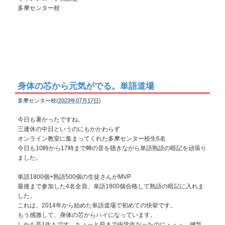
多摩センター校
身体の芯から元気がでる。単語道場
多摩センター校(
2023年07月17日
)
今日も暑かったですね。
三連休の中日というのにもかかわらず
オンライン教室に集まってくれた多摩センター校生6名
今日も10時から17時まで蝉の音を聴きながら単語熟語の暗記を頑張り
ました。
単語1800個+熟語500個の生徒さんがMVP
最後まで参加した4名全員、単語1800個合格して熟語の暗記に入れま
した。
これは、2014年から始めた単語道場で初めての快挙です。
もう感激して、身体の芯からハイになっています。
しかも高1生もです。ちょっと前まで中学生だったのに・・・。健気