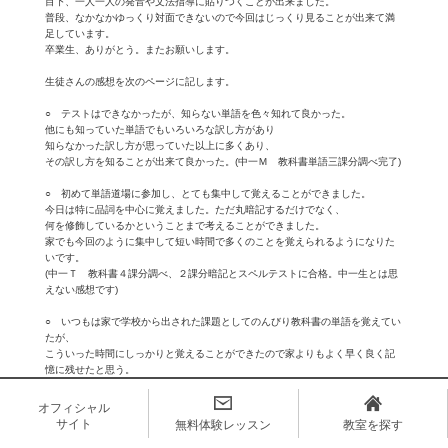
目下、一人一人の発音や文法指導に貼りつくことが出来ました。
普段、なかなかゆっくり対面できないので今回はじっくり見ることが出来て満
足しています。
卒業生、ありがとう。またお願いします。
生徒さんの感想を次のページに記します。
○ テストはできなかったが、知らない単語を色々知れて良かった。
他にも知っていた単語でもいろいろな訳し方があり
知らなかった訳し方が思っていた以上に多くあり、
その訳し方を知ることが出来て良かった。(中一Ｍ 教科書単語三課分調べ完了)
○ 初めて単語道場に参加し、とても集中して覚えることができました。
今日は特に品詞を中心に覚えました。ただ丸暗記するだけでなく、
何を修飾しているかということまで考えることができました。
家でも今回のように集中して短い時間で多くのことを覚えられるようになりた
いです。
(中一Ｔ 教科書４課分調べ、２課分暗記とスペルテストに合格。中一生とは思
えない感想です)
○ いつもは家で学校から出された課題としてのんびり教科書の単語を覚えてい
たが、
こういった時間にしっかりと覚えることができたので家よりもよく早く良く記
憶に残せたと思う。
(中一Ｙ ４課分調べ、暗記・スペルテスト合格！！！)
オフィシャル
○ 今日は少し遅れたのですが、無事、次のテスト範囲を終えることが出来まし
サイト
無料体験レッスン
教室を探す
た。