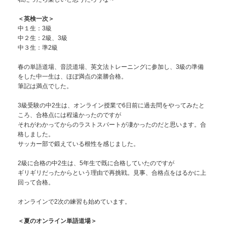
＜英検一次＞
中１生：3級
中２生：2級、3級
中３生：準2級
春の単語道場、音読道場、英文法トレーニングに参加し、3級の準備
をした中一生は、ほぼ満点の楽勝合格。
筆記は満点でした。
3級受験の中2生は、オンライン授業で6日前に過去問をやってみたと
ころ、合格点には程遠かったのですが
それがわかってからのラストスパートが凄かったのだと思います。合
格しました。
サッカー部で鍛えている根性を感じました。
2級に合格の中2生は、5年生で既に合格していたのですが
ギリギリだったからという理由で再挑戦。見事、合格点をはるかに上
回って合格。
オンラインで2次の練習も始めています。
＜夏のオンライン単語道場＞