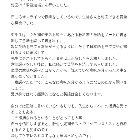
対面の「単語道場」を行いました。
日ごろオンラインで授業をしているので、生徒さんと対面できる貴重
な機会でした。
中学生は、２学期のテスト範囲にあたる教科書の単語をノートに書き
出して意味を調べて書き出す。、
次に英語を見て日本語が言えるように、そして日本語を見て英語が書
けるように練習して
先生にテストしてもらう。８割以上正解したら合格としました。
意味調べをした後に、私に続いて英語を音読してもらいました。
単語の意味を調べたばかりだから、読んでいて意味が分かったと中２
生が言っていました。
一度調べただけで、こんなに意味が分かるようになるのだから調べま
しょう。
受け身ではなく能動的になると英語は楽しくなります。
自分では正確に書いているつもりでも、先生からスペルの指摘を受け
ることもある。
この指摘されるということがとっても大事。
自分を信用しすぎると、肝心な定期テストで「ケアレスミス」と自称
するミスを犯すのです。
決してケアレスミスではなく練習不足なのです。