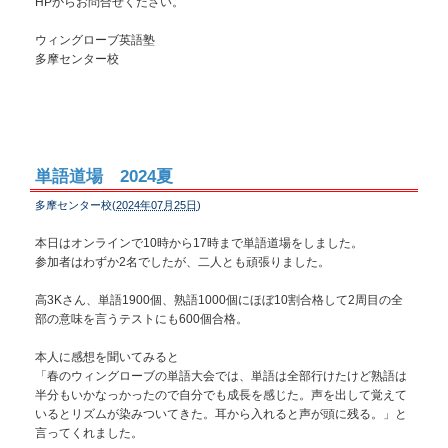
HPからお問合せください。
ウィングローブ英語塾
多摩センター校
単語道場 2024夏
多摩センター校(
2024年07月25日
)
本日はオンラインで10時から17時まで単語道場をしました。
参加者はわずか2名でしたが、二人とも頑張りました。
高3Kさん、単語1900個、熟語1000個にほぼ10割合格して2周目の全
部の意味を言うテストにも600個合格。
本人に感想を聞いてみると
「春のウィングローブの単語大会では、単語は全部行けたけど熟語は
半分もいかなっかったので自分でも成長を感じた。声を出して覚えて
いるとリズムが染みついてきた。耳から入れると声が頭に残る。」と
言ってくれました。