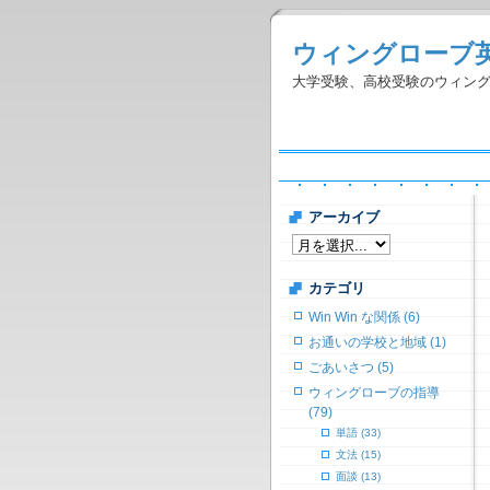
ウィングローブ
大学受験、高校受験のウィン
アーカイブ
カテゴリ
Win Win な関係 (6)
お通いの学校と地域 (1)
ごあいさつ (5)
ウィングローブの指導
(79)
単語 (33)
文法 (15)
面談 (13)