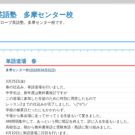
英語塾 多摩センター校
グローブ英語塾。多摩センター校です。
単語道場 春
多摩センター校(
2016年04月01日
)
3月25日(金)
春の仕込み、単語道場を行いました。
中学生は、新年度は教科書改訂ですが
この道場に参加した生徒のために特別に用意したもので
レッスン2までの仕込みが完了しました。＼(^o^)／
学校の修業日だったにもかかわらず、
午後から集会場に走ってやってくる生徒もいて驚きました。
4時間弱集中して、あっという間に暗記を終えて、訳に入る生徒もいました。
高校生は、朝から教科書単語と受験単語・熟語に取り組みました。
4月10日に単語道場二日目を行います。