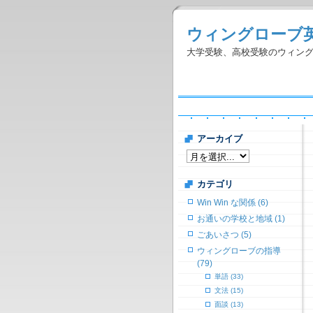
ウィングローブ
大学受験、高校受験のウィン
アーカイブ
カテゴリ
Win Win な関係 (6)
お通いの学校と地域 (1)
ごあいさつ (5)
ウィングローブの指導
(79)
単語 (33)
文法 (15)
面談 (13)