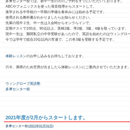
多摩センター校では、新中一生の方のご予約をすでにいただいております。
ABCやフォニックスを使った発音指導からスタートして、
進学される中学校の一学期の準備を春休みには始める予定です。
使用される教科書がわかりましたらお知らせください。
先輩の現中２生、中一生は入会時からオンラらインで、
定期テストで100点、90点以上、英検2級、準2級、3級、4級を取っています。
現中一生は、難関私立の中学受験があったので、英語を始めたのはウィングロ
今では学年で総合10位以内の常連で、この冬3級を受験する予定です。
体験レッスン
のお申し込みをお待ちしております。
只今、満席のため空席が出ましたら体験レッスンにご案内させていただきます
ウィングローブ英語塾
多摩センター校
2021年度が2月からスタートします。
多摩センター校(
2021年01月31日
)