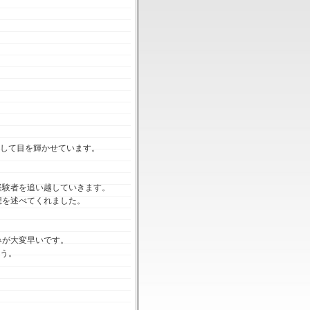
始して目を輝かせています。
経験者を追い越していきます。
想を述べてくれました。
みが大変早いです。
ょう。