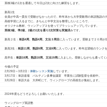
英検3級の1次を通過して今日は2次に向けた練習をします。
新高1生
全員が中高一貫生で受験がなかったので、昨年末から大学受験用の単語熟語の
高校学習に入るまでに、きちんと中学文法を整理したいところで、
オリジナル教材、ウィンアップ２を使ってブラッシュアップしています。
英検3級、準2級、2級の1次を通り2次対策も実施済
みです。
新高２生：
単語4周、熟語4周、文法３周目
に入っています。受験まで２０周が
新高3生：
単語11周、熟語9周、文法9周
に入っています。昨年志望校のランク
高卒生：
単語18周、熟語18周、文法19周
に入ました。受験しながらも通ってく
今後の予定
2月29日～3月2日：
体験レッスン実施
しています。
3月17日：単語道場 パルテノン多摩会議室 卒業生に試験監督を依頼中。
3月28日：単語大会 大井町にて、ウィングローブの高校生が集結します。
2024年度もどうぞよろしくお願いいたします。
ウィングローブ英語塾