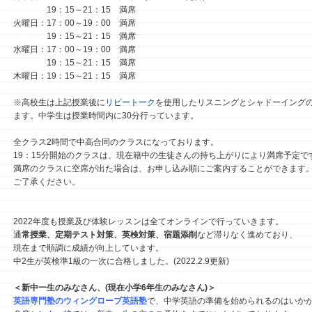
月曜日：
19：15～21：15 満席
火曜日：17：00～19：00 満席
火曜日：
19：15～21：15 満席
水曜日：17：00～19：00 満席
火曜日：
1
9：15～21：15 満席
木曜日：19：15～21：15 満席
※高校生は上記授業後に
リピートーク
を使用したリスニングとシャドーイングの
ます。中学生は授業時間内に30分行っています。
全クラス2時間で中高合同のクラスになっております。
19：15分開始のクラスは、現在籍中の生徒さんの持ち上がりにより満席予定で
満席のクラスに空席が出た場合は、お申し込み順にご案内することができます
ご了承ください。
2022年度も授業及び体験レッスンは全てオンラインで行っていきます。
通
常授業、定期テスト対策、英検対策、宿題添削
など滞りなく進めており、
現在まで順調に成績が向上しています。
中2生が英検準1級の一次に合格しました。(2022.2.9更新)
＜新中一生のみなさん、(現在小学6年生のみなさん)＞
英語専門塾のウィングローブ英語塾
で、中学英語の準備を始められるのはいか