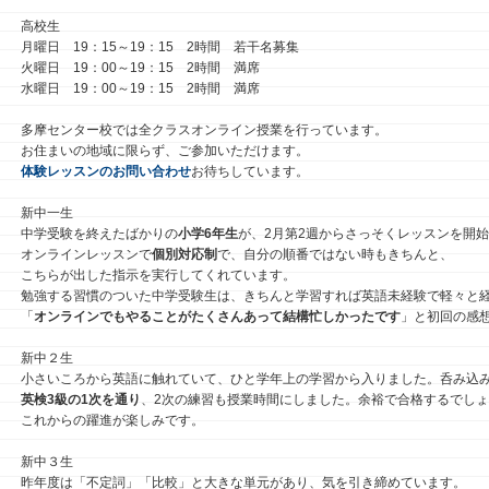
高校生
月曜日 19：15～19：15 2時間 若干名募集
火曜日 19：00～19：15 2時間 満席
水曜日 19：00～19：15 2時間 満席
多摩センター校では全クラスオンライン授業を行っています。
お住まいの地域に限らず、ご参加いただけます。
体験レッスンのお問い合わせ
お待ちしています。
新中一生
中学受験を終えたばかりの
小学6年生
が、2月第2週からさっそくレッスンを開
オンラインレッスンで
個別対応制
で、自分の順番ではない時もきちんと、
こちらが出した指示を実行してくれています。
勉強する習慣のついた中学受験生は、きちんと学習すれば英語未経験で軽々と
「
オンラインでもやることがたくさんあって結構忙しかったです
」と初回の感
新中２生
小さいころから英語に触れていて、ひと学年上の学習から入りました。呑み込
英検3級の1次を通り
、2次の練習も授業時間にしました。余裕で合格するでし
これからの躍進が楽しみです。
新中３生
昨年度は「不定詞」「比較」と大きな単元があり、気を引き締めています。