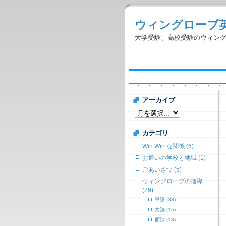
ウィングローブ
大学受験、高校受験のウィン
アーカイブ
カテゴリ
Win Win な関係 (6)
お通いの学校と地域 (1)
ごあいさつ (5)
ウィングローブの指導
(79)
単語 (33)
文法 (15)
面談 (13)