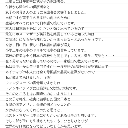
土曜日には午前中に我が子の保護者会、
午後から留学生の保護者会と
双子のお母さんのように保護者会の梯子もしました。
当然ですが留学生の日本語力向上のために
生活のすべてにおいて日本語で接しています。
本人は日本語を身につけたいと強く思っているので
最初にホストマザーが英語塾を経営していると知った時は
英語漬けになるかも知れないから困ったな～と思ったそうです。
今は、日に日に新しい日本語の語彙が増え
小学三年の漢字のドリルで漢字の自習をしています。
高校の授業は全く日本の高校生と同じです。古文、数学、英語と・・・
全く分からないと言っているので、一家総出で教えています。
私は目下、かなフリ専門ですが、一度英語の品詞分けが宿題に出て
ネイティブの本人には全く母国語の品詞の意識がないので
私が教えてあげました。（悦）
ウィングローブの真骨頂ですからね。
（ノンネイティブには品詞と5文型が大切です。
そこのところをはお間違いのないように！）
この子が将来、確実に留学した国の日本と
父親の国アメリカ、母親の国メキシコとの
かけ橋になってくれるのだと思うと、
ホスト・マザーは本当にやりがいがある仕事だと思います。
そして我が子にも生徒さんたちにも、ひとりひとりが
世界のかけ橋になって欲しいなと心から思います。