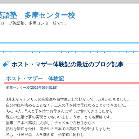
英語塾 多摩センター校
グローブ英語塾。多摩センター校です。
ホスト・マザー体験記の最近のブログ記事
ホスト・マザー 体験記
多摩センター校(
2016年05月01日
)
3月末からアメリカの高校生を留学生として預かって一カ月がたちました。
自分の腹を痛めることなく、三人の子を持つ母になることができました。
3人、4人、5人と子を持つお母さんにずっと憧れてきましたから
現在の生活は夢の実現とでもいいましょうか、とても新鮮です。
無事、日本の高校に入学し、チャペルで在校生からの
熱烈な歓迎を受け、留学生の日本での高校生活が始まりました。
私も、住民登録、入学前面接、始業式に同行し