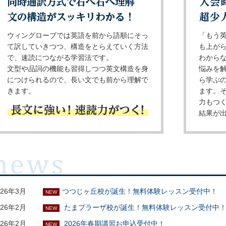
ウィングローブでは英語を前から語順にそっ
「もう
て訳していきつつ、構造をとらえていく方法
も上が
で、速読につながる学習法です。
わから
文型や品詞の機能も習得しつつ英文構造を身
悩みを
につけられるので、長い文でも前から理解で
ら学ぶ
きます。
ます。
力もつ
結果が
026年3月
つつじヶ丘校が誕生！無料体験レッスン受付中！
NEW
026年2月
たまプラーザ校が誕生！無料体験レッスン受付中
NEW
026年2月
2026年春期講習お申込受付中！
NEW