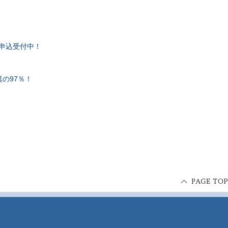
！
申込受付中！
異の97％！