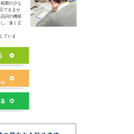
な範囲の少な
応できませ
は品詞の機能
析し、速く正
していま