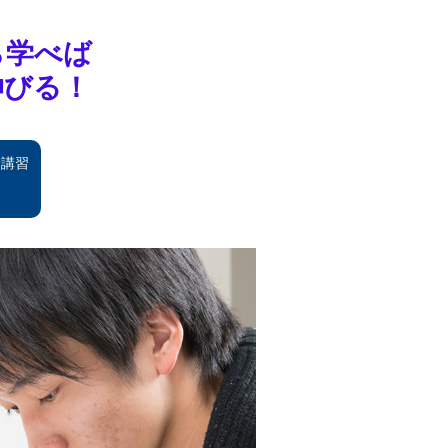
ら学べば
伸びる！
節講習