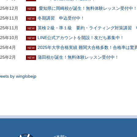
025年12月
愛知県に岡崎校が誕生！無料体験レッスン受付中
NEW
025年11月
冬期講習 申込受付中！
NEW
025年11月
英検２級・準１級 要約・ライティング対策講習 
NEW
025年10月
LINE公式アカウントを開設！友だち募集中！
NEW
025年4月
2025年大学合格実績 難関大合格多数！合格率は驚
NEW
025年2月
蒲田校が誕生！無料体験レッスン受付中！
NEW
eets by winglobejp