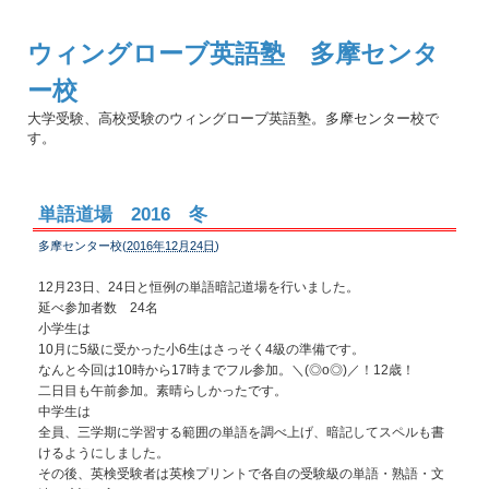
ウィングローブ英語塾 多摩センタ
ー校
大学受験、高校受験のウィングローブ英語塾。多摩センター校で
す。
単語道場 2016 冬
多摩センター校(
2016年12月24日
)
12月23日、24日と恒例の単語暗記道場を行いました。
延べ参加者数 24名
小学生は
10月に5級に受かった小6生はさっそく4級の準備です。
なんと今回は10時から17時までフル参加。＼(◎o◎)／！12歳！
二日目も午前参加。素晴らしかったです。
中学生は
全員、三学期に学習する範囲の単語を調べ上げ、暗記してスペルも書
けるようにしました。
その後、英検受験者は英検プリントで各自の受験級の単語・熟語・文