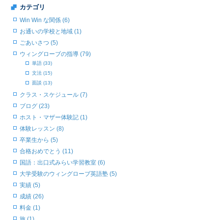
カテゴリ
Win Win な関係 (6)
お通いの学校と地域 (1)
ごあいさつ (5)
ウィングローブの指導 (79)
単語 (33)
文法 (15)
面談 (13)
クラス・スケジュール (7)
ブログ (23)
ホスト・マザー体験記 (1)
体験レッスン (8)
卒業生から (5)
合格おめでとう (11)
国語：出口式みらい学習教室 (6)
大学受験のウィングローブ英語塾 (5)
実績 (5)
成績 (26)
料金 (1)
旅 (1)