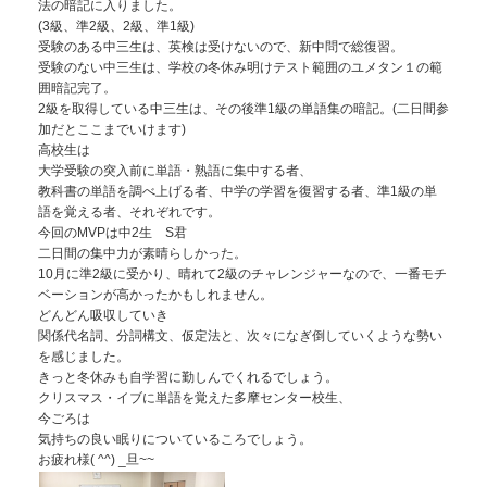
法の暗記に入りました。
(3級、準2級、2級、準1級)
受験のある中三生は、英検は受けないので、新中問で総復習。
受験のない中三生は、学校の冬休み明けテスト範囲のユメタン１の範
囲暗記完了。
2級を取得している中三生は、その後準1級の単語集の暗記。(二日間参
加だとここまでいけます)
高校生は
大学受験の突入前に単語・熟語に集中する者、
教科書の単語を調べ上げる者、中学の学習を復習する者、準1級の単
語を覚える者、それぞれです。
今回のMVPは中2生 S君
二日間の集中力が素晴らしかった。
10月に準2級に受かり、晴れて2級のチャレンジャーなので、一番モチ
ベーションが高かったかもしれません。
どんどん吸収していき
関係代名詞、分詞構文、仮定法と、次々になぎ倒していくような勢い
を感じました。
きっと冬休みも自学習に勤しんでくれるでしょう。
クリスマス・イブに単語を覚えた多摩センター校生、
今ごろは
気持ちの良い眠りについているころでしょう。
お疲れ様( ^^) _旦~~