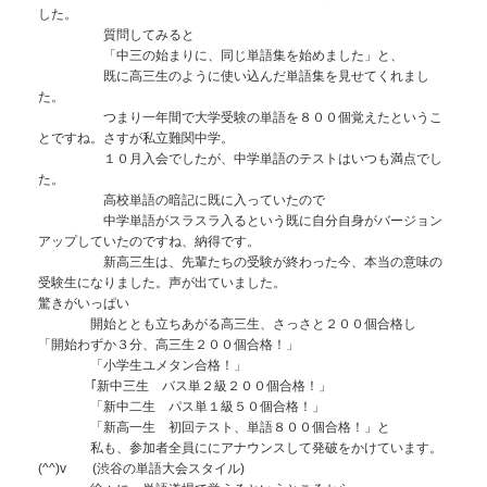
した。
質問してみると
「中三の始まりに、同じ単語集を始めました」と、
既に高三生のように使い込んだ単語集を見せてくれまし
た。
つまり一年間で大学受験の単語を８００個覚えたというこ
とですね。さすが私立難関中学。
１０月入会でしたが、中学単語のテストはいつも満点でし
た。
高校単語の暗記に既に入っていたので
中学単語がスラスラ入るという既に自分自身がバージョン
アップしていたのですね、納得です。
新高三生は、先輩たちの受験が終わった今、本当の意味の
受験生になりました。声が出ていました。
驚きがいっぱい
開始ととも立ちあがる高三生、さっさと２００個合格し
「開始わずか３分、高三生２００個合格！」
「小学生ユメタン合格！」
｢新中三生 バス単２級２００個合格！」
「新中二生 パス単１級５０個合格！」
「新高一生 初回テスト、単語８００個合格！」と
私も、参加者全員ににアナウンスして発破をかけています。
(^^)v (渋谷の単語大会スタイル)