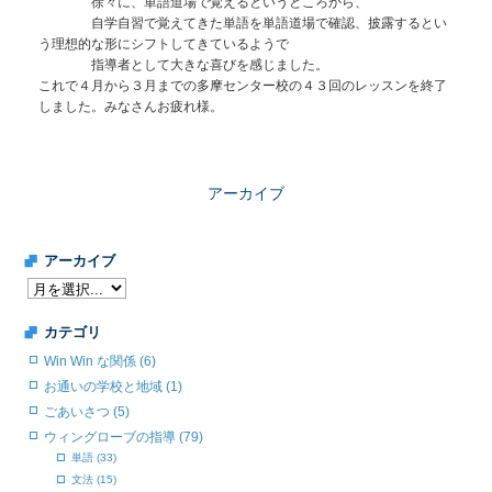
徐々に、単語道場で覚えるというところから、
自学自習で覚えてきた単語を単語道場で確認、披露するとい
う理想的な形にシフトしてきているようで
指導者として大きな喜びを感じました。
これで４月から３月までの多摩センター校の４３回のレッスンを終了
しました。みなさんお疲れ様。
アーカイブ
アーカイブ
カテゴリ
Win Win な関係 (6)
お通いの学校と地域 (1)
ごあいさつ (5)
ウィングローブの指導 (79)
単語 (33)
文法 (15)