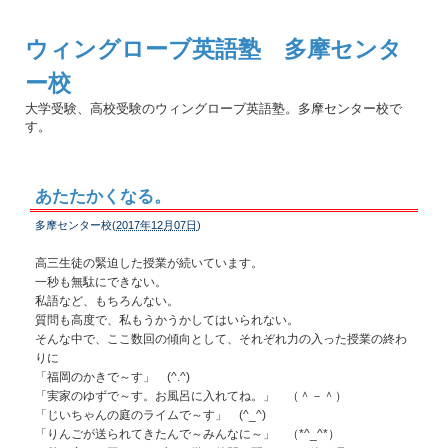
ウィングローブ英語塾 多摩センタ
ー校
大学受験、高校受験のウィングローブ英語塾。多摩センター校で
す。
あたたかくなる。
多摩センター校(
2017年12月07日
)
高三生徒の緊迫した授業が続いています。
一秒も無駄にできない。
私語など、もちろんない。
質問も高度で、私もうかうかしてはいられない。
そんな中で、ここ数回の傾向として、それぞれ力の入った授業の終わ
りに
「福岡のかきで～す」 (^.^)
「実家のゆずで～す。お風呂に入れてね。」 （＾－＾）
「じいちゃんの庭のライムで～す」 (^_^)
「りんごが送られてきたんで～みんなに～」 （*^_^*）