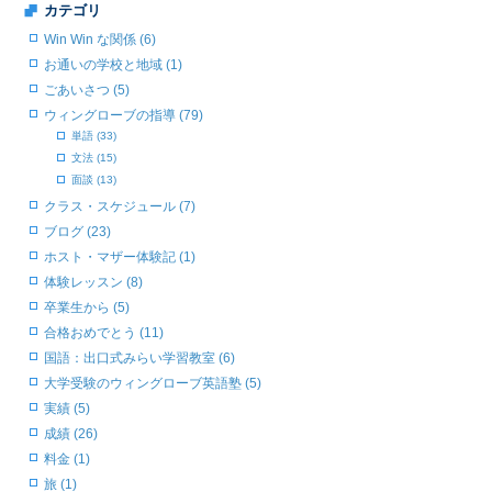
カテゴリ
Win Win な関係 (6)
お通いの学校と地域 (1)
ごあいさつ (5)
ウィングローブの指導 (79)
単語 (33)
文法 (15)
面談 (13)
クラス・スケジュール (7)
ブログ (23)
ホスト・マザー体験記 (1)
体験レッスン (8)
卒業生から (5)
合格おめでとう (11)
国語：出口式みらい学習教室 (6)
大学受験のウィングローブ英語塾 (5)
実績 (5)
成績 (26)
料金 (1)
旅 (1)