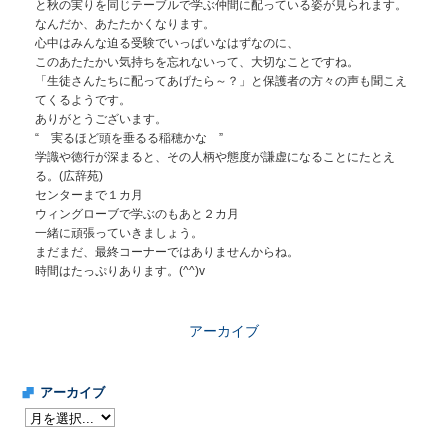
と秋の実りを同じテーブルで学ぶ仲間に配っている姿が見られます。
なんだか、あたたかくなります。
心中はみんな迫る受験でいっぱいなはずなのに、
このあたたかい気持ちを忘れないって、大切なことですね。
「生徒さんたちに配ってあげたら～？」と保護者の方々の声も聞こえ
てくるようです。
ありがとうございます。
“ 実るほど頭を垂るる稲穂かな ”
学識や徳行が深まると、その人柄や態度が謙虚になることにたとえ
る。(広辞苑)
センターまで１カ月
ウィングローブで学ぶのもあと２カ月
一緒に頑張っていきましょう。
まだまだ、最終コーナーではありませんからね。
時間はたっぷりあります。(^^)v
アーカイブ
アーカイブ