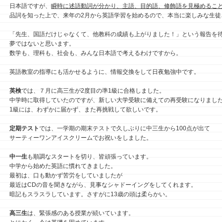
日本語ですが、
瞬時に述語動詞が分かり、主語、目的語、修飾語を見極めるこ
品詞を知った上で、来年の2月から英語学習を始めるので、本当に楽しみな生徒
「先生、国語だけじゃなくて、他教科の成績も上がりました！」という報告を待っ
夢ではないと思います。
数学も、理科も、社会も、みんな日本語で考えるわけですから。
英語教室の指導にも活かせるように、情報交換をして日夜勉強中です。
英検
では、７月に高三生が2度目の準1級に合格しました。
中学時に取得していたのですが、新しい大学受験に備えての再受験になりまし
1級には、わずかに届かず、また再挑戦して欲しいです。
定期テスト
では、一学期の期末テストで久しぶりに中三生から100点が出て
サーティーワンアイスクリームでお祝いをしました。
中一生
も順調なスタートを切り、皆頑張っています。
中学から始めた英語に慣れてきました。
最初は、口も動かず苦労をしていましたが
最近はCDの音を聞きながら、見事なシャドーイングをしてくれます。
暗記もスラスラしています。さすがに13歳の頭は柔らかい。
高三生
は、緊張感のある授業が続いています。