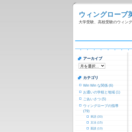
ウィングローブ
大学受験、高校受験のウィン
アーカイブ
カテゴリ
Win Win な関係 (6)
お通いの学校と地域 (1)
ごあいさつ (5)
ウィングローブの指導
(79)
単語 (33)
文法 (15)
面談 (13)