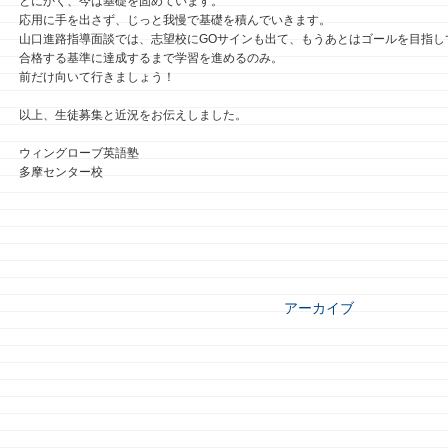
とにかく、今は基礎を固めています。
応用に手を出さず、じっと我慢で基礎を積んでいきます。
山口進路指導面談では、志望校にGOサインも出て、もうあとはゴールを目指し
合格する基準に達成するまで学習を進めるのみ。
前だけ向いて行きましょう！
以上、生徒募集と近況をお伝えしました。
ウィングローブ英語塾
多摩センター校
アーカイブ