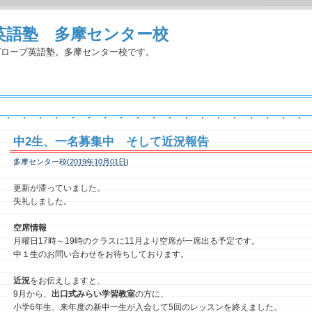
英語塾 多摩センター校
グローブ英語塾。多摩センター校です。
中2生、一名募集中 そして近況報告
多摩センター校(
2019年10月01日
)
更新が滞っていました。
失礼しました。
空席情報
月曜日17時～19時のクラスに11月より空席が一席出る予定です。
中１生のお問い合わせをお待ちしております。
近況
をお伝えしますと、
9月から、
出口式みらい学習教室
の方に、
小学6年生、来年度の新中一生が入会して5回のレッスンを終えました。