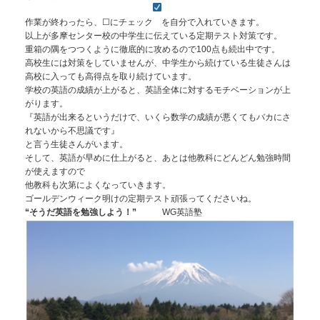
作業が終わったら、☐にチェック
を自分で入れていきます。
以上が多摩センター校の中学生に伝えている定期テスト対策です。
重箱の隅をつつくように徹底的に攻めるので100点も続出中です。
高校生には対策をしていませんが、中学生から続けている生徒さんは
高校に入っても高得点を取り続けています。
学校の英語の成績が上がると、英語全体に対するモチベーションが上
がります。
『英語が出来るというだけで、いくら数学の成績が悪くてもバカにさ
れないから不思議です』
と言う生徒さんがいます。
そして、英語が早めに仕上がると、あとは他教科にどんどん勉強時間
が使えますので
他教科も次第によくなっていきます。
ゴールデンウィーク明けの定期テスト頑張ってくださいね。
“そうだ英語を勉強しよう！”
WG英語塾