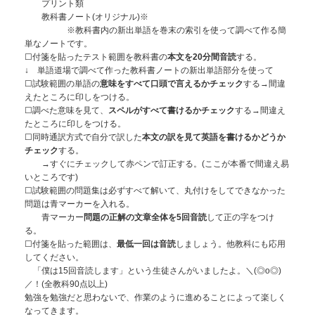
プリント類
教科書ノート(オリジナル)※
※教科書内の新出単語を巻末の索引を使って調べて作る簡
単なノートです。
☐付箋を貼ったテスト範囲を教科書の
本文を20分間音読
する。
↓ 単語道場で調べて作った教科書ノートの新出単語部分を使って
☐試験範囲の単語の
意味をすべて口頭で言えるかチェック
する→間違
えたところに印しをつける。
☐調べた意味を見て、
スペルがすべて書けるかチェック
する→間違え
たところに印しをつける。
☐同時通訳方式で自分で訳した
本文の訳を見て英語を書けるかどうか
チェック
する。
→すぐにチェックして赤ペンで訂正する。(ここが本番で間違え易
いところです)
☐試験範囲の問題集は必ずすべて解いて、丸付けをしてできなかった
問題は青マーカーを入れる。
青マーカー
問題の正解の文章全体を5回音読
して正の字をつけ
る。
☐付箋を貼った範囲は、
最低一回は音読
しましょう。他教科にも応用
してください。
「僕は15回音読します」という生徒さんがいましたよ。＼(◎o◎)
／！(全教科90点以上)
勉強を勉強だと思わないで、作業のように進めることによって楽しく
なってきます。