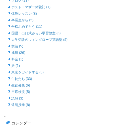
ブログ (23)
ホスト・マザー体験記 (1)
体験レッスン (8)
卒業生から (5)
合格おめでとう (11)
国語：出口式みらい学習教室 (6)
大学受験のウィングローブ英語塾 (5)
実績 (5)
成績 (26)
料金 (1)
旅 (1)
東京をガイドする (3)
生徒たち (33)
生徒募集 (6)
空席状況 (5)
読解 (3)
遠隔授業 (8)
-
カレンダー