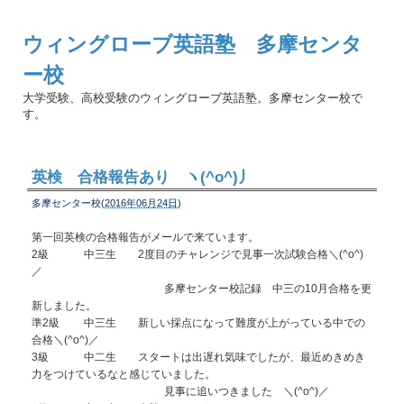
ウィングローブ英語塾 多摩センタ
ー校
大学受験、高校受験のウィングローブ英語塾。多摩センター校で
す。
英検 合格報告あり ヽ(^o^)丿
多摩センター校(
2016年06月24日
)
第一回英検の合格報告がメールで来ています。
2級 中三生 2度目のチャレンジで見事一次試験合格＼(^o^)
／
多摩センター校記録 中三の10月合格を更
新しました。
準2級 中三生 新しい採点になって難度が上がっている中での
合格＼(^o^)／
3級 中二生 スタートは出遅れ気味でしたが、最近めきめき
力をつけているなと感じていました。
見事に追いつきました ＼(^o^)／