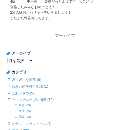
4級 中一生 楽勝だったようです ＼(^o^)／
合格したみんなおめでとう！
2次の練習、ハリキッテいきましょう！
まだまだ報告待ってます。
アーカイブ
アーカイブ
カテゴリ
Win Win な関係 (6)
お通いの学校と地域 (1)
ごあいさつ (5)
ウィングローブの指導 (79)
単語 (33)
文法 (15)
面談 (13)
クラス・スケジュール (7)