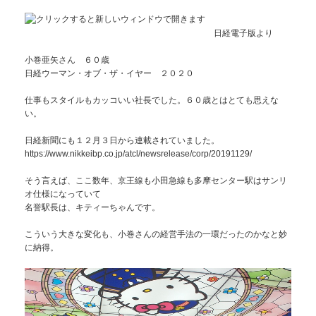
日経電子版より
小巻亜矢さん ６０歳
日経ウーマン・オブ・ザ・イヤー ２０２０
仕事もスタイルもカッコいい社長でした。６０歳とはとても思えな
い。
日経新聞にも１２月３日から連載されていました。
https://www.nikkeibp.co.jp/atcl/newsrelease/corp/20191129/
そう言えば、ここ数年、京王線も小田急線も多摩センター駅はサンリ
オ仕様になっていて
名誉駅長は、キティーちゃんです。
こういう大きな変化も、小巻さんの経営手法の一環だったのかなと妙
に納得。