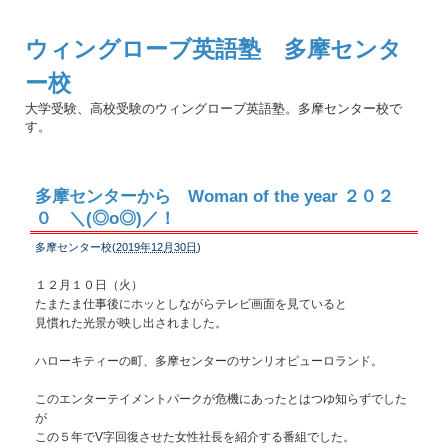
ウィングローブ英語塾 多摩センタ
ー校
大学受験、高校受験のウィングローブ英語塾。多摩センター校で
す。
多摩センターから Woman of the year ２０２
０ ＼(◎o◎)／！
多摩センター校(
2019年12月30日
)
１２月１０日（火）
たまたま仕事後にホッとしながらテレビ画面を見ていると
見慣れた光景が映し出されました。
ハローキティーの町、多摩センターのサンリオピューロランド。
このエンターテイメントパークが危機にあったとはつゆ知らずでした
が
この５年でV字回復させた女性社長を紹介する番組でした。