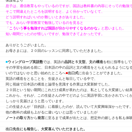
保護者より
息子は、通信教育もやっているのですが、国語は教科書の内容にそっての勉強
そこで間違えたところを説明すると、よく分かっていなくて、
どう説明すればいいのか難しいときがありました。
でも、みらい学習教室で勉強しているのを見ると
「
こういう事を勉強すれば国語が分かりやすくなるのかな」
と思いました。
短い期間だったのが惜しいですが、勉強できてよかったです。
ありがとうございました。
お母さまには、２０回のレッスンに同席していただきました。
■
ウィングローブ英語塾
では、英語の
品詞と５文型、文の構造
を柱に指導をして
その学習を始める前に、日本語の中の品詞と文の構造をとらえられるようにな
いのではないかと思い始めたところへ
■
出口式
に出会うことができました。
英語の構造をとることを、生徒さんと毎日している中で、
同じ視線で日本語の構造と論理を意識する作業は大変新鮮でした。
２０回という短い期間にこれだけ成果が表れたのは、私としても大変嬉しい結
これから、それが、この生徒さんの中でどのように英語学習に生かされていく
しっかり見届けようと思っています。
この生徒さんが「目的語」に着眼したのが、読んでいて大変興味深かったです
他の教科の成績も上がるに違いないとは思っていましたが
ノートの取り方
から
発言
に至るまで成果が出たとは、想定外の嬉しさを私も体
出口先生にも報告し、大変喜んでいただきました。