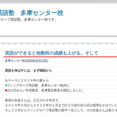
英語塾 多摩センター校
グローブ英語塾。多摩センター校です。
英語ができると他教科の成績も上がる。そして
多摩センター校(
2020年02月13日
)
英語を伸ばすには、まず国語から
をテーマに２０１９年の夏から
■
ウィングローブ英語塾 多摩センター校内に
■
出口式みらい学習教室、多摩愛宕教室を開設しました。
最初の生徒さんは、公立小の６年生で、
２０１９年９月から２０２０年の１月まで計２０回の出口式の指導をさせてい
そして２月からウィングローブ英語塾の新中一生として、その生徒さんは新ス