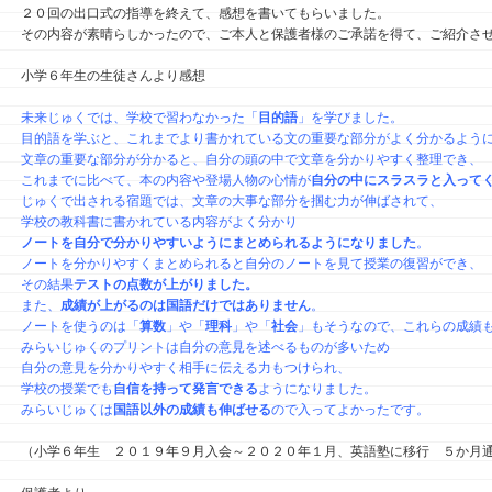
２０回の出口式の指導を終えて、感想を書いてもらいました。
その内容が素晴らしかったので、ご本人と保護者様のご承諾を得て、ご紹介さ
小学６年生の生徒さんより感想
未来じゅくでは、学校で習わなかった「
目的語
」を学びました。
目的語を学ぶと、これまでより書かれている文の重要な部分がよく分かるよう
文章の重要な部分が分かると、自分の頭の中で文章を分かりやすく整理でき、
これまでに比べて、本の内容や登場人物の心情が
自分の中にスラスラと入って
じゅくで出される宿題では、文章の大事な部分を掴む力が伸ばされて、
学校の教科書に書かれている内容がよく分かり
ノートを自分で分かりやすいようにまとめられるようになりました
。
ノートを分かりやすくまとめられると自分のノートを見て授業の復習ができ、
その結果
テストの点数が上がりました。
また、
成績が上がるのは国語だけではありません
。
ノートを使うのは「
算数
」や「
理科
」や「
社会
」もそうなので、これらの成績
みらいじゅくのプリントは自分の意見を述べるものが多いため
自分の意見を分かりやすく相手に伝える力もつけられ、
学校の授業でも
自信を持って発言できる
ようになりました。
みらいじゅくは
国語以外の成績も伸ばせる
ので入ってよかったです。
（小学６年生 ２０１９年９月入会～２０２０年１月、英語塾に移行 ５か月通