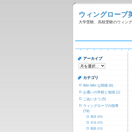
ウィングローブ
大学受験、高校受験のウィン
アーカイブ
カテゴリ
Win Win な関係 (6)
お通いの学校と地域 (1)
ごあいさつ (5)
ウィングローブの指導
(79)
単語 (33)
文法 (15)
面談 (13)