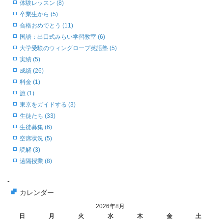
体験レッスン (8)
卒業生から (5)
合格おめでとう (11)
国語：出口式みらい学習教室 (6)
大学受験のウィングローブ英語塾 (5)
実績 (5)
成績 (26)
料金 (1)
旅 (1)
東京をガイドする (3)
生徒たち (33)
生徒募集 (6)
空席状況 (5)
読解 (3)
遠隔授業 (8)
-
カレンダー
2026年8月
日
月
火
水
木
金
土