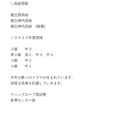
◇高校受験
都立西高校
都立神代高校
都立神代高校 (推薦)
◇２０２２年度英検
２級 中３
準２級 高１、中３、中２
３級 中２
４級 中１
今年も数々のドラマが生まれています。
頑張る若者を応援していきます。
ウィングローブ英語塾
多摩センター校