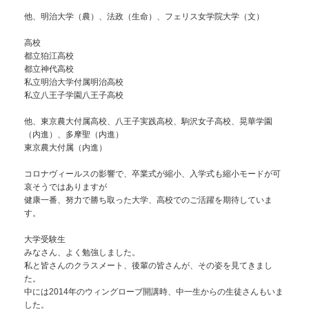
他、明治大学（農）、法政（生命）、フェリス女学院大学（文）
高校
都立狛江高校
都立神代高校
私立明治大学付属明治高校
私立八王子学園八王子高校
他、東京農大付属高校、八王子実践高校、駒沢女子高校、晃華学園
（内進）、多摩聖（内進）
東京農大付属（内進）
コロナヴィールスの影響で、卒業式が縮小、入学式も縮小モードが可
哀そうではありますが
健康一番、努力で勝ち取った大学、高校でのご活躍を期待していま
す。
大学受験生
みなさん、よく勉強しました。
私と皆さんのクラスメート、後輩の皆さんが、その姿を見てきまし
た。
中には2014年のウィングローブ開講時、中一生からの生徒さんもいま
した。