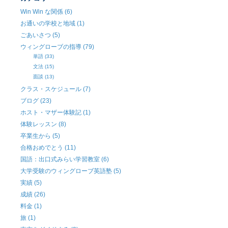
Win Win な関係 (6)
お通いの学校と地域 (1)
ごあいさつ (5)
ウィングローブの指導 (79)
単語 (33)
文法 (15)
面談 (13)
クラス・スケジュール (7)
ブログ (23)
ホスト・マザー体験記 (1)
体験レッスン (8)
卒業生から (5)
合格おめでとう (11)
国語：出口式みらい学習教室 (6)
大学受験のウィングローブ英語塾 (5)
実績 (5)
成績 (26)
料金 (1)
旅 (1)