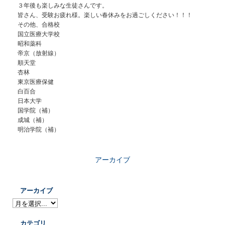
３年後も楽しみな生徒さんです。
皆さん、受験お疲れ様。楽しい春休みをお過ごしください！！！
その他、合格校
国立医療大学校
昭和薬科
帝京（放射線）
順天堂
杏林
東京医療保健
白百合
日本大学
国学院（補）
成城（補）
明治学院（補）
アーカイブ
アーカイブ
カテゴリ