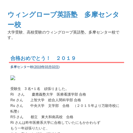
ウィングローブ英語塾 多摩センタ
ー校
大学受験、高校受験のウィングローブ英語塾。多摩センター校で
す。
合格おめでとう！ ２０１９
多摩センター校(
2019年03月02日
)
受験生 3 名+１名 頑張りました。
Ri さん 慶應義塾大学 医療看護学部 合格
Re さん 上智大学 総合人間科学部 合格
Ru さん 中央大学 文学部 合格 （２０１５年より万願寺校に
転塾）
RS さん 都立 東大和南高校 合格
Ri さんは昨年医療系大学に合格していたにもかかわらず
もう一年頑張りたいと、