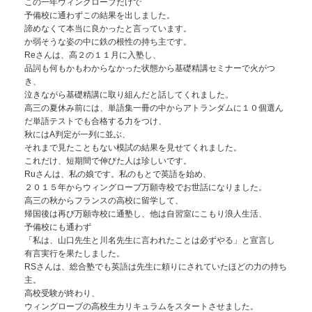
この一年ウィングローブだけで
予備校に通わずこの結果を出しました。
諦めなくて本当に良かったと言っています。
か弱そうな姿の中に鉄の根性の持ち主です。
Reさんは、高２の１１月に入塾し、
品詞も何もかもわからなかった状態から基礎精講セミナーで火がつ
き、
泣きながら基礎精講に取り組んだと話してくれました。
高三の夏休み前には、単語集一冊の中からアトランダムに１０個選ん
だ単語テストでも合格する力をつけ、
秋にはA判定が一列に並ぶ、
それまで見たこともない模試の結果を見せてくれました。
これだけ、短期間で伸びた人は珍しいです。
Ruさんは、私の娘です。私のもとで英語を始め、
２０１５年からウィングローブ万願寺校でお世話になりました。
高三の秋からフランスの高校に留学して、
帰国後は再び万願寺校に通塾し、他は自習室にこもり浪人生活、
予備校にも通わず
「私は、山口先生と川名先生に言われたことは必ずやる」と宣言し
有言実行を果たしました。
RSさんは、総合塾でも英語は先生に頼りにされていたほどの力の持ち
主。
高校受験が終わり、
ウィングローブの高校生カリキュラムをスタートさせました。