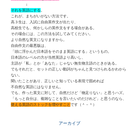
↓
それを英語にする
。
これが、まちがいがない方法です。
高３生は、入試に自由英作文が出たり、
高校生でも、何かしらの英作文をする場合がある。
その場合には、この方法を試してみてください。
より自然な英文になりますから。
自由作文の最悪版は、
「頭に浮かんだ日本語をそのまま英語にする」というもの。
日本語のレベルの方が当然英語より高いし、
主語が「私」とか「あなた」じゃない無生物主語のときがある。
でもそれだと、セットの正しい動詞がちゃんと見つけられるかわから
ない。
聞いたことがあり、正しいと知っている表現で固めれば
不自然な英語にはなりません。
でも、作った英文に対して、自然だけど「物足りない」と思うハズ。
「もっと自分は、複雑なことを言いたいのだけれど」と思うのなら、
使える英語のストックを増やすこと
です（＾－＾）
アーカイブ