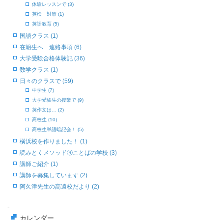
体験レッスンで (3)
英検 対策 (1)
英語教育 (5)
国語クラス (1)
在籍生へ 連絡事項 (6)
大学受験合格体験記 (36)
数学クラス (1)
日々のクラスで (59)
中学生 (7)
大学受験生の授業で (9)
英作文は… (2)
高校生 (10)
高校生単語暗記会！ (5)
横浜校を作りました！ (1)
読みとくメソッドⓇことばの学校 (3)
講師ご紹介 (1)
講師を募集しています (2)
阿久津先生の高遠校だより (2)
-
カレンダー