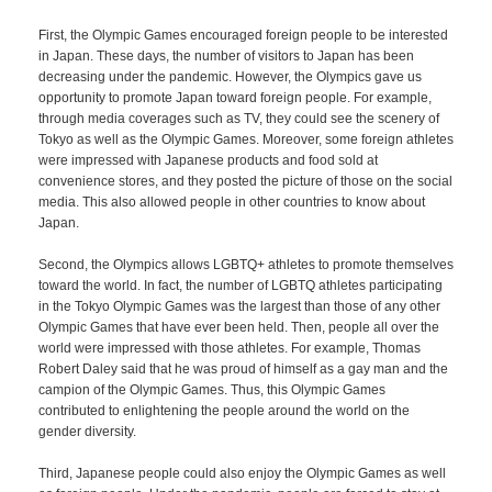
First, the Olympic Games encouraged foreign people to be interested
in Japan. These days, the number of visitors to Japan has been
decreasing under the pandemic. However, the Olympics gave us
opportunity to promote Japan toward foreign people. For example,
through media coverages such as TV, they could see the scenery of
Tokyo as well as the Olympic Games. Moreover, some foreign athletes
were impressed with Japanese products and food sold at
convenience stores, and they posted the picture of those on the social
media. This also allowed people in other countries to know about
Japan.
Second, the Olympics allows LGBTQ+ athletes to promote themselves
toward the world. In fact, the number of LGBTQ athletes participating
in the Tokyo Olympic Games was the largest than those of any other
Olympic Games that have ever been held. Then, people all over the
world were impressed with those athletes. For example, Thomas
Robert Daley said that he was proud of himself as a gay man and the
campion of the Olympic Games. Thus, this Olympic Games
contributed to enlightening the people around the world on the
gender diversity.
Third, Japanese people could also enjoy the Olympic Games as well