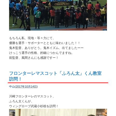
もちろん私、現地・等々力にて、
優勝を選手・サポーターとともに味わいました！！
鬼木監督、ありがとう。鬼木イズム、出てましたーー
けっこう選手の性格、的確につかんでますね。
前監督、風間さんにも感謝ですー！
フロンターレマスコット「ふろん太」くん教室
訪問！
中山(
2017年10月14日
)
川崎フロンターレのマスコット、
ふろん太くんが、
ウィングローブ武蔵小杉校を訪問！