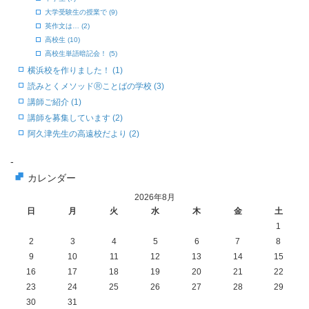
大学受験生の授業で (9)
英作文は… (2)
高校生 (10)
高校生単語暗記会！ (5)
横浜校を作りました！ (1)
読みとくメソッドⓇことばの学校 (3)
講師ご紹介 (1)
講師を募集しています (2)
阿久津先生の高遠校だより (2)
-
カレンダー
2026年8月
日
月
火
水
木
金
土
1
2
3
4
5
6
7
8
9
10
11
12
13
14
15
16
17
18
19
20
21
22
23
24
25
26
27
28
29
30
31