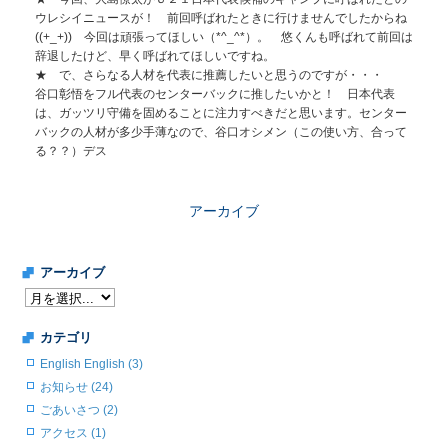
ウレシイニュースが！ 前回呼ばれたときに行けませんでしたからね
((+_+)) 今回は頑張ってほしい（*^_^*）。 悠くんも呼ばれて前回は
辞退したけど、早く呼ばれてほしいですね。
★ で、さらなる人材を代表に推薦したいと思うのですが・・・
谷口彰悟を
フル代表のセンターバックに推したいかと！ 日本代表
は、ガッツリ守備を固めることに注力すべきだと思います。センター
バックの人材が多少手薄なので、谷口オシメン（この使い方、合って
る？？）デス
アーカイブ
アーカイブ
カテゴリ
English English (3)
お知らせ (24)
ごあいさつ (2)
アクセス (1)