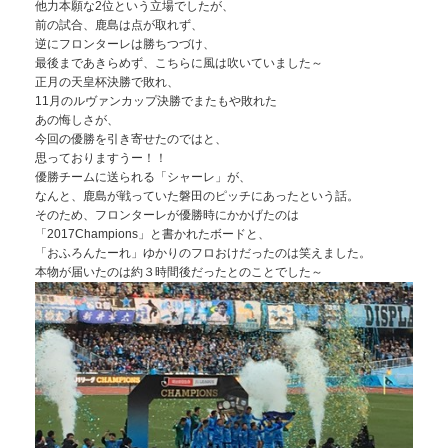
他力本願な2位という立場でしたが、
前の試合、鹿島は点が取れず、
逆にフロンターレは勝ちつづけ、
最後まであきらめず、こちらに風は吹いていました～
正月の天皇杯決勝で敗れ、
11月のルヴァンカップ決勝でまたもや敗れた
あの悔しさが、
今回の優勝を引き寄せたのではと、
思っておりますうー！！
優勝チームに送られる「シャーレ」が、
なんと、鹿島が戦っていた磐田のピッチにあったという話。
そのため、フロンターレが優勝時にかかげたのは
「2017Champions」と書かれたボードと、
「おふろんたーれ」ゆかりのフロおけだったのは笑えました。
本物が届いたのは約３時間後だったとのことでした～