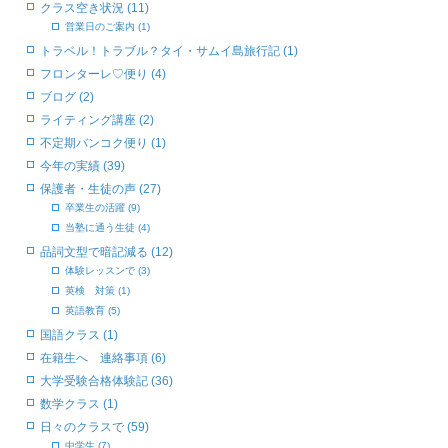
クラス空き状況 (11)
営業日のご案内 (1)
トラベル！トラブル？タイ・サムイ島旅行記 (1)
フロンターレ♡便り (4)
ブログ (2)
ライティング講座 (2)
不定期バンコク便り (1)
今年の実績 (39)
保護者・生徒の声 (27)
卒業生の活躍 (9)
当塾に通う生徒 (4)
品詞文型で暗記減る (12)
体験レッスンで (3)
英検 対策 (1)
英語教育 (5)
国語クラス (1)
在籍生へ 連絡事項 (6)
大学受験合格体験記 (36)
数学クラス (1)
日々のクラスで (59)
中学生 (7)