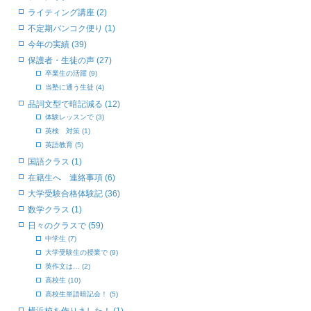
ライティング講座 (2)
不定期バンコク便り (1)
今年の実績 (39)
保護者・生徒の声 (27)
卒業生の活躍 (9)
当塾に通う生徒 (4)
品詞文型で暗記減る (12)
体験レッスンで (3)
英検 対策 (1)
英語教育 (5)
国語クラス (1)
在籍生へ 連絡事項 (6)
大学受験合格体験記 (36)
数学クラス (1)
日々のクラスで (59)
中学生 (7)
大学受験生の授業で (9)
英作文は… (2)
高校生 (10)
高校生単語暗記会！ (5)