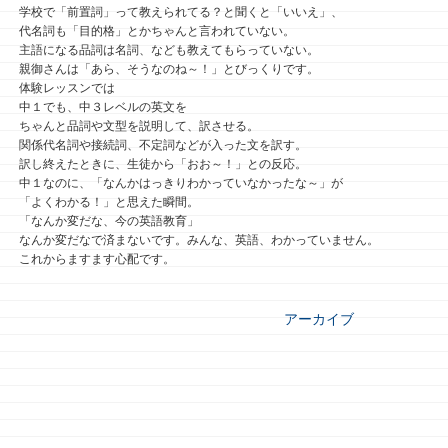
学校で「前置詞」って教えられてる？と聞くと「いいえ」、
代名詞も「目的格」とかちゃんと言われていない。
主語になる品詞は名詞、なども教えてもらっていない。
親御さんは「あら、そうなのね～！」とびっくりです。
体験レッスンでは
中１でも、中３レベルの英文を
ちゃんと品詞や文型を説明して、訳させる。
関係代名詞や接続詞、不定詞などが入った文を訳す。
訳し終えたときに、生徒から「おお～！」との反応。
中１なのに、「なんかはっきりわかっていなかったな～」が
「よくわかる！」と思えた瞬間。
「なんか変だな、今の英語教育」
なんか変だなで済まないです。みんな、英語、わかっていません。
これからますます心配です。
アーカイブ