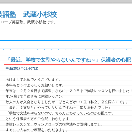
英語塾 武蔵小杉校
グローブ英語塾。武蔵小杉校です。
「最近、学校で文型やらないんですね～」保護者の心配
中山(
2017年01月07日
)
あけましておめでとうございます。
本年もどうぞよろしくお願いします。
年末は１２月２９日まで講習、さらに、２９日まで体験レッスンを行いました
年が明けて早速さらに体験レッスン、
数人の方が入会となりましたが、ほとんどが中１生（私立、公立両方）です。
「最近、５文型とかやっていないんですね～ 知りませんでした」
「学校で文法をやらないので、ちゃんとわかっているのか心配です」
という保護者の方のご心配、わかります。
体験レッスンで、ウィングローブの指導法をご説明しますと、
すぐにご入会のご希望をいただきます。