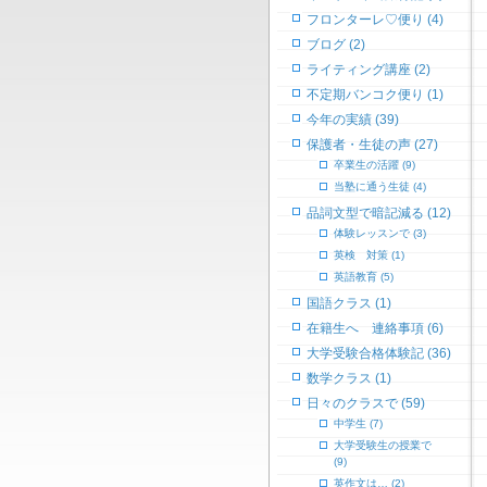
フロンターレ♡便り (4)
ブログ (2)
ライティング講座 (2)
不定期バンコク便り (1)
今年の実績 (39)
保護者・生徒の声 (27)
卒業生の活躍 (9)
当塾に通う生徒 (4)
品詞文型で暗記減る (12)
体験レッスンで (3)
英検 対策 (1)
英語教育 (5)
国語クラス (1)
在籍生へ 連絡事項 (6)
大学受験合格体験記 (36)
数学クラス (1)
日々のクラスで (59)
中学生 (7)
大学受験生の授業で
(9)
英作文は… (2)