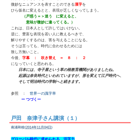
微妙なニュアンスを表すことのできる
漢字
を
ひら仮名に変えるとと、表現が乏しくなってしまう。
（戸惑う＝＞迷う に変えると、
意味が微妙に違ってくる。）
これは、日本人として許してはいけない。
逆に、豊富な表現を若い人に教えるべきで、
解りやすくするのは、害を与えることになる。
そうは言っても、時代に合わせるためには
致し方無いこと。
今後、
字幕 ： 吹き替え ＝ ８ ： ２
になっていくと思われる。
日本には、寺子屋という草の根教育機関がありましたね。
起源は奈良時代といわれていますが、形を変えて江戸時代へ、
そして明治時代の学制へと続きます。
参照 ：
世界一の識字率
ー つづくー
戸田 奈津子さん講演（１）
南浦和校(
2014年11月04日
)
グローバル時代に求められる 活字力