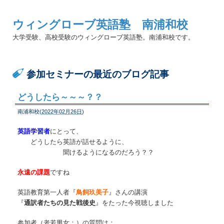
ウィングローブ英語塾 南浦和校
大学受験、高校受験のウィングローブ英語塾。南浦和校です。
参加セミナーの最近のブログ記事
どうしたら～～～？？
南浦和校(
2022年02月26日
)
英語学習者
にとって、
どうしたら英語が話せるように、
聞けるようになるのだろう？？
永遠の課題
ですね
英語教育第一人者『
鳥飼玖美子
』さんの講演
『
通訳者たちの見た戦後史
』をたった今視聴しました
参加者（老若男女：）の質問は：