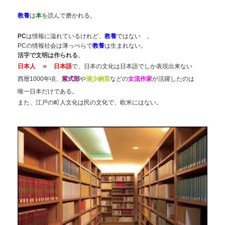
教養
は
本
を読んで磨かれる。
PC
は情報に溢れているけれど、
教養
ではない 。
PCの情報社会は薄っぺらで
教養
は生まれない。
活字で文明は作られる
。
日本人
＝ 日本語
で、
日本の文化は日本語でしか表現出来ない
西暦1000年頃、
紫式部
や
清少納言
などの
女流作家
が活躍したのは
唯一日本だけである。
また、江戸の町人文化は民の文化で、欧米にはない。