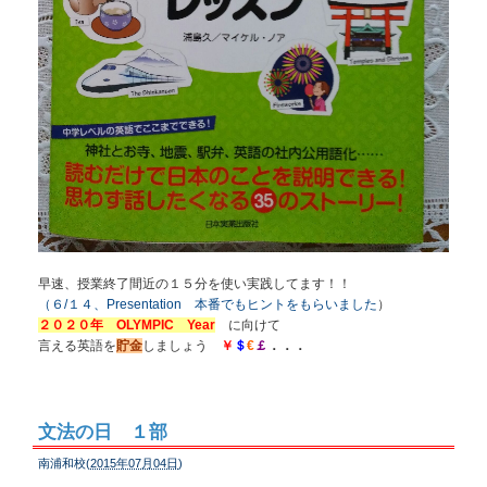
早速、授業終了間近の１５分を使い実践してます！！
（６/１４、Presentation 本番でもヒントをもらいました
）
２０２０年 OLYMPIC Year
に向けて
言える英語を
貯金
しましょう
￥
＄
€
￡
．．．
文法の日 １部
南浦和校(
2015年07月04日
)