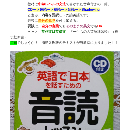
教材は
中学レベルの文法
で書かれた音声付きの一節。
CDー＞速読ー＞精読ー＞音読ー＞Shadowing
と進み、
内容を要訳
し（勿論英語です）
最後に
自分の意見
を付け加える。
要訳
は、
自分の言葉
でも
そのままの英文
でも
OK
＝＝＞
英作文は英借文
『一生ものの英語練習帳』（祥
伝社新書）
ご縁
でしょうか？ 浦島久氏著のテキストが当教室にありました！！