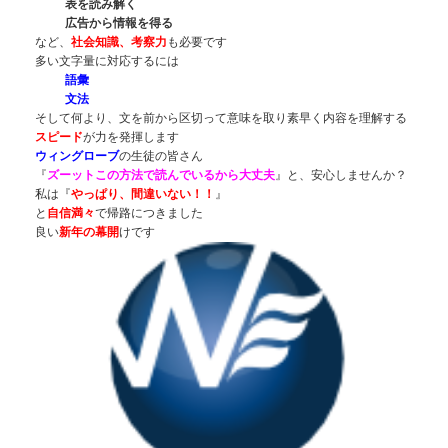
表を読み解く
広告から情報を得る
など、
社会知識、考察力
も必要です
多い文字量に対応するには
語彙
文法
そして何より、文を前から区切って意味を取り素早く内容を理解する
スピード
が力を発揮します
ウィングローブ
の生徒の皆さん
『
ズーットこの方法で読んでいるから大丈夫
』と、安心しませんか？
私は『
やっぱり、間違いない！！
』
と
自信満々
で帰路につきました
良い
新年の幕開
けです