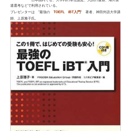
日本国内でも、大学内の単位認定、入試の優遇、海外派
遣選考などで利用されている。
プレゼンターは ”
最強の
TOEFL iBT入門
“ 著者、
神田外語大学講
師、上原雅子氏。