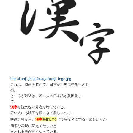
http://kanji.gbl.jp/image/kanji_logo.jpg
これは、映画を超えて、日本が世界に誇るべきも
の。
ところが最近は、若い人の日本語が貧困化し
て、
漢字
が読めない若者が増えている。
若い人にも映画を観にきて欲しいので、
映画会社から、
漢字
を開いて
（ひら仮名にする）
欲しいとか
簡単な表現に変えて欲しいと
言われる事が多くなっている。