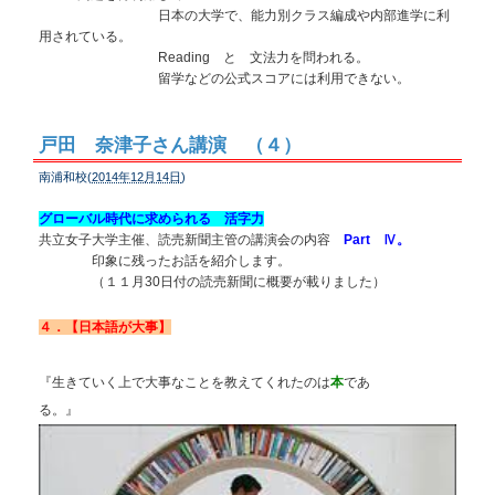
日本の大学で、能力別クラス編成や内部進学に利
用されている。
Reading と 文法力を問われる。
留学などの公式スコアには利用できない。
戸田 奈津子さん講演 （４）
南浦和校(
2014年12月14日
)
グローバル時代に求められる 活字力
共立女子大学主催、読売新聞主管の講演会の内容
Part Ⅳ。
印象に残ったお話を紹介します。
（１１月30日付の読売新聞に概要が載りました）
４．【日本語が大事】
『生きていく上で大事なことを教えてくれたのは
本
であ
る。』