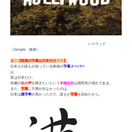
ハリウッド
（Google 検索）
２．【映画の字幕は日本だけ！！】
日本人の誰もが知っ
ている映
画の
字幕スーパー
は、
実は日本だけ。
俳優の
生の声
を聞きたいという
本物志向
は国民性の現れである。
また、
字幕
に不満が出なかったのは、
日本は
識字率
が高かったので、誰もが
字幕
を読めたから。