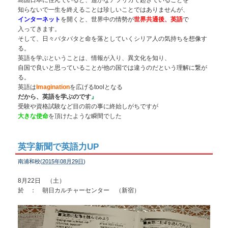
島国日本に住んでいると、遥かなアフリカで起きていることを
知らないで一生を終えることは珍しいことではありませんが、
インターネット
を開くと、世界中の情勢が
世界共通後、英語
で
入ってきます。
そして、日々バタバタと命を落としていくシリア人の気持ちを想像す
る。
英語を学ぶということは、情報が入り、異文化を知り、
自国で良いと思っていることが他の国では違うのだという理解に繋が
る。
英語は
Imagination
を広げるtoolとなる
だから、英語を学ぶのです
』
受験や資格試験など目の前の事に終始しがちですが
大きな使命
を頂けたような瞬間でした
英字新聞で英語力UP
南浦和校(
2015年08月29日
)
8月22日 （土）
於 ： 朝日カルチャーセンター （新宿）