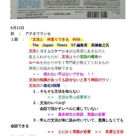
6月13日
於 ： アテネフランセ
１部
：
『
文法と 仲直りできる 60分
』
The Japan Times ST 編集長 高橋敏之氏
文法
と
コミュニケーション
は真逆にあるものと
捉えられがちだが、
文法
はその
言語の構造
や
ルール
を分かりやすく専門家が教えてくれるもの
簡単に仕組みを理解できる
＝＞
使わない手はないですね ！！
文法の知識があっても話せないと言う神話のウソ
：
文法力
の
進化3段階
：
１．そもそも文法を知らない
＝＞ 文法を学ぶ必要有り
２．文法のレベルが
会話で活かすレベルに達していない
＝＞ 基本例文の音読、実践が必要
３．学んだ文法が体に染み付いていて、意識しなくても
会話できる
＝＞ とにかく実践が必要 ＝＞ 良質な文法