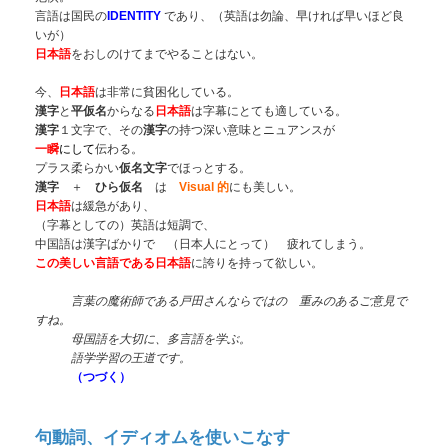
言語は国民の
IDENTITY
であり、（英語は勿論、早ければ早いほど良
いが）
日本語
をおしのけてまでやることはない。
今、
日本語
は非常に貧困化している。
漢字
と
平仮名
からなる
日本語
は字幕にとても適している。
漢字
１文字で、その
漢字
の持つ深い意味とニュアンスが
一瞬
にして
伝わる。
プラス柔らかい
仮名文字
でほっとする。
漢字
＋
ひら仮名
は
Visual 的
にも美しい。
日本語
は緩急があり、
（字幕としての）英語は短調で、
中国語は漢字ばかりで （日本人にとって） 疲れてしまう。
この美しい言語である日本語
に誇りを持って欲しい。
言葉の魔術師である戸田さんならではの 重みのあるご意見で
すね。
母国語を大切に、多言語を学ぶ。
語学学習の王道です。
（つづく）
句動詞、イディオムを使いこなす