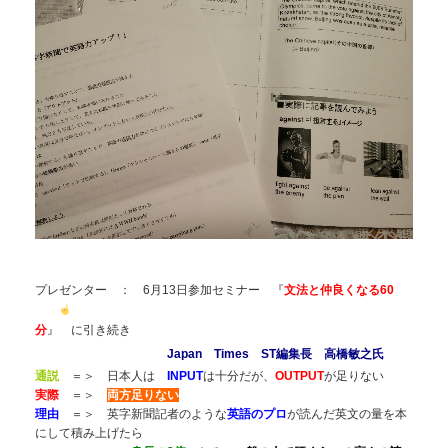
プレゼンター ：
6月13日参加セミナー 『
文法と仲良くなる60
分
』
に引き続き
Japan Times ST編集長 高橋敏之氏
通説
＝＞ 日本人は
INPUT
は十分だが、
OUTPUT
が足りない
実際
＝＞
両方足りない
理由
＝＞ 英字新聞記者のような
英語のプロ
が読んだ英文の量を本
にして積み上げたら