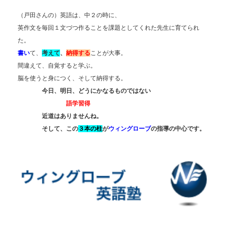
（戸田さんの）英語は、
中２の時に、
英作文を毎回１文づつ作ることを課題としてくれた先生に育てられ
た。
書い
て、
考えて
、
納得する
ことが大事。
間違えて、自覚すると学ぶ。
脳を使うと身につく、そして納得する。
今日、明日、どうにかなるものではない
語学習得
近道はありませんね。
そして、この
３本の柱
が
ウィングローブ
の指導の中心です。