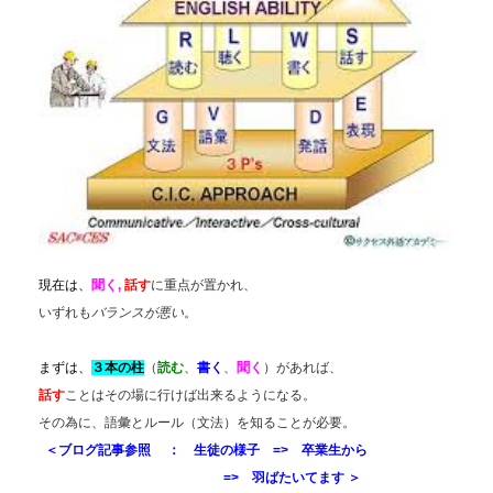
現在は、
聞く,
話す
に重点が置かれ、
いずれも
バランスが悪い
。
まずは、
３本の柱
（
読む
、
書く
、
聞く
）があれば、
話す
ことはその場に行けば出来るようになる。
その為に、語彙とルール（文法）を知ることが必要。
＜
ブログ記事参照 ： 生徒の様子
=>
卒業生から
=> 羽ばたいてます
＞