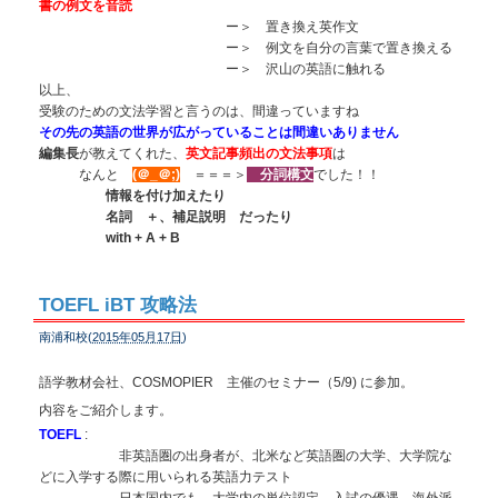
書の例文を音読
ー＞ 置き換え英作文
ー＞ 例文を自分の言葉で置き換える
ー＞ 沢山の英語に触れる
以上、
受験のための文法学習と言うのは、間違っていますね
その先の英語の世界が広がっていることは間違いありません
編集長
が教えてくれた、
英文記事頻出の文法事項
は
なんと
(＠_＠;)
＝＝＝＞
分詞構文
でした！！
情報を付け加えたり
名詞 ＋、補足説明 だったり
with + A + B
TOEFL iBT 攻略法
南浦和校(
2015年05月17日
)
語学教材会社、COSMOPIER 主催のセミナー（5/9) に参加。
内容をご紹介します。
TOEFL
:
非英語圏の出身者が、北米など英語圏の大学、大学院な
どに入学する際に用いられる英語力テスト