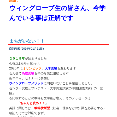
結論：
ウィングローブ生の皆さん、今学
んでいる事は正解です
まちがいない！！
南浦和校(
2019年01月11日
)
２０１９年
が始まりました
4月には元号も変わり、
2020年は
オリンピック
、
大学受験
も変わります
合わせて
高校受験
もその形態に追従します
新年早々、セミナーに参加し
ウイングローブメソッド
に間違いないことを確信しました。
センター試験とプレテスト（大学共通試験の準備段階試験）の『読
解』
を比較するとどの教科も文字量が増え、そのメッセージは
『
ちゃんと読め！！
』
英語に関しては、
教科横断型
（社会、理科などの知識を必要とする）
暗記だけでは対応できず、