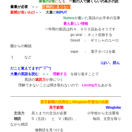
身長の2倍
になる、
一般の人で腰くらいの高さの読
書量が必要
＝＞
圧倒的に足りない
新聞が良いわけ
＝＞
大量
の
INPUT
Native
が書いた英語のお手本の宝庫
最も新しい情報
一年間の新語は約４、０００語あるそうです
go viral ： ネット拡散する
Grexit ： ギリシャのユーロ
圏からの離脱
vape ： 電子タバコを吸
う など
（はい、読ん
だこと覚えてます(*ﾟ▽ﾟ*)
大量の英語を読む
＝＞
理解する
を繰り返すことで
英語の
速読力
が身につく
理解できないことは聞き取れないので
Lisning力
もあがる
———————————————————————————————-
英字新聞の活用法とWinglobe学習法の比較
英字新聞
Winglobe
文法力
高１までの文法が必要 小学校から文法重視
精読
S（主語） と V（動詞）、 毎回、文型を取り
ながら精読
修飾語を見つける