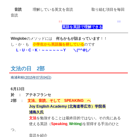
音読
理解している英文を音読 取り組む項目を毎回
音読
↓↓
↓↓
英語を英語で理解できる
————————————————————————————————
Winglobe
のメソッドには
何もかもが詰まっています
！！
し・か・も
小学生から英語脳を耕している
のです
L・U・C・K・～～～～～～Y ＼(^^＠)／
文法の日 2部
南浦和校(
2015年07月04日
)
6月13日
於 ： アテネフランセ
2部
：
文法、音読、そして SPEAKING へ
Joy English Academy (北海道帯広市）学院長
浦島久氏
文法
を勉強することは最終目的ではない。その先にある
使える英語（
Speaking
,
Writing
)を習得する手法のひと
つ、
音読を紹介