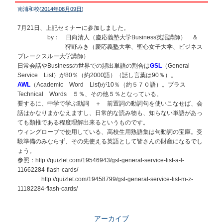
南浦和校(
2014年08月09日
)
7月21日、上記セミナーに参加しました。
by： 日向清人（慶応義塾大学Business英語講師） ＆
狩野みき（慶応義塾大学、聖心女子大学、ビジネス
ブレークスルー大学講師）
日常会話やBusinessの世界での頻出単語の割合は
GSL
（General
Service List）が80％（約2000語）（話し言葉は90％）。
AWL
（Academic Word List)が10％（約５７０語）。プラス
Technical Words ５％、その他５％となっている。
要するに、中学で学ぶ動詞 ＋ 前置詞の動詞句を使いこなせば、会
話はかなりまかなえますし、日常的な読み物も、知らない単語があっ
ても類推である程度理解出来るというものです。
ウィングローブで使用している、高校生用熟語集は句動詞の宝庫。受
験準備のみならず、その先使える英語として皆さんの財産になるでし
ょう。
参照：http://quizlet.com/19546943/gsl-general-service-list-a-l-
11662284-flash-cards/
http://quizlet.com/19458799/gsl-general-service-list-m-z-
11182284-flash-cards/
アーカイブ