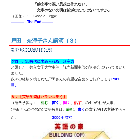
『絵文字で深い思想は作れない。
文字のない文明は皆滅びたではないですか』
（画像）： Google 検索
———– The End ———
戸田 奈津子さん講演（３）
南浦和校(
2014年11月24日
)
グローバル時代に求められる 活字力
と題した 共立女子大学主催、読売新聞主管の講演会に行ってまいり
ました。
数々の経験を積まれた戸田さんの
貴重な言葉をご紹介します
Part
Ⅲ。
３．【英語学習はバランス良く】
（語学学習は）
読む
、
書く
、
聞く
、
話す
、の4つの柱が大事。
(戸田さんの時代の) 英語教育は、
読む
、
書く
の
文字だけの英語
であっ
た。
google 検索