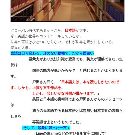
グローバル時代であるからこそ、
日本語
が大事。
今、英語が世界をコントロールしているが、
世界の言語はひとつにならない。それが世界を豊かにしている。
差違が大事。
言語は日々変わる、形のない動物で、だから面白い
語彙力があり文法知識が豊富でも、英文が理解できない生
徒は、
国語の能力が低いからか？ と感じることがよくありま
す。
戸田さん曰く、『
日本語力は、本を読むしかないので
す。しかも、上質な文学作品を。
しかし、悲しいかな時間が掛かります
。』
英語と日本語の魔術師である戸田さんからのメッセージ
は
我々の母国語である日本語と比類無い日本文化の素晴ら
しさを
再認識せよというものでした。
そして、印象に残った一言：
（LineのStampなどのデジタル文字に関して）