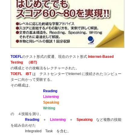
TOEFL
のテスト形式の変遷、現在のテスト形式
Internet-Based
Testing （iBT)
の構成とその攻略法をレクチャーされた。
TOEFL iBT
は テストセンターでInternet に接続されたコンピュー
ターに向かって受験する。
その構成は、
Reading
Listening
Speaking
Writing
の ４技能を測り、
Reading
＋
Listening
＋
Speaking
など複数の技能
を組み合わせた
Integrated Task を含む。