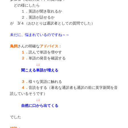
どの様にしたら
１．英語が聞き取れるか
２．英語が話せるか
が 3/４（おひとりは通訳者としての質問でした）
未だに、悩まれているのですね～～
鳥飼
さんの明確な
アドバイス
：
１．
読んで単語を増やす
２．
単語の発音を確認する
↓↓
聞こえる単語が増える
３．
様々な英語に触れる
４．
音読をする（著名な通訳者も通訳の前に英字新聞を音
読しているそうです）
↓↓
自然に口から出てくる
でした