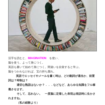
活字を読むと、
IMAGINATION
を使い、
脳を使う。よって身につく。
英語も書いて始めて身につく。間違いを自覚すると学ぶ。
脳をつかわなければ、宝の持ち腐れ。
英語でエッセイやメールを書く時は、どの動詞が適当か、前置
詞は？時制は？
適切な熟語はないか？．．．などなど、あらゆる知識をフル稼
働させます。
そして、忘れない。 一度脳に定着した表現は発話時に生かさ
れますね。
（私の経験より）