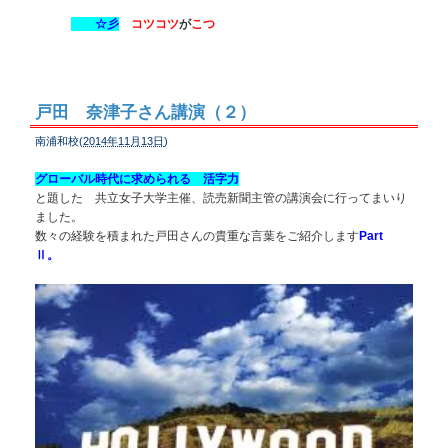
☆彡
コツコツ
が
こつ
戸田 奈津子さん講演（２）
南浦和校(
2014年11月13日
)
グローバル時代に求められる 活字力
と題した 共立女子大学主催、読売新聞主管の講演会に行ってまいり
ました。
数々の経験を積まれた戸田さんの
貴重な言葉をご紹介します
Part
Ⅱ。