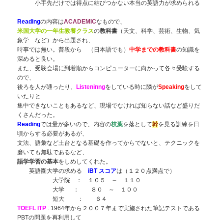
小手先だけでは得点に結びつかない本当の英語力が求められる
Reading
の内容は
ACADEMIC
なもので、
米国大学の一年生教養クラス
の
教科書
（天文、科学、芸術、生物、気
象学 など）から出題され、
時事では無い。普段から （日本語でも）
中学までの教科書
の知識を
深めると良い。
また、受験会場に到着順からコンピューターに向かって各々受験する
ので、
後ろを人が通ったり、
Listeninng
をしている時に隣が
Speaking
をして
いたりと
集中できないこともあるなど、現場でなければ知らない話など盛りだ
くさんだった。
Reading
では量が多いので、内容の
枝葉
を落として
幹
を見る訓練を日
頃からする必要があるが、
文法、語彙など土台となる基礎を作ってからでないと、テクニックを
磨いても無駄であるなど、
語学学習の基本
をしめしてくれた。
英語圏大学の求める
iBT スコア
は（１２０点満点で）
大学院 ： １０５ ～ １１０
大学 ： ８０ ～ １００
短大 ： ６４
TOEFL ITP
: 1964年から２００７年まで実施された筆記テストである
PBTの問題を再利用して