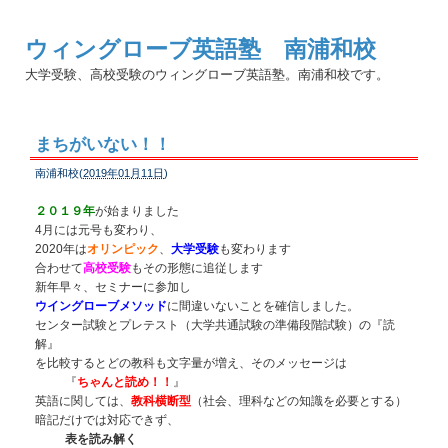
ウィングローブ英語塾 南浦和校
大学受験、高校受験のウィングローブ英語塾。南浦和校です。
まちがいない！！
南浦和校(
2019年01月11日
)
２０１９年
が始まりました
4月には元号も変わり、
2020年は
オリンピック
、
大学受験
も変わります
合わせて
高校受験
もその形態に追従します
新年早々、セミナーに参加し
ウイングローブメソッド
に間違いないことを確信しました。
センター試験とプレテスト（大学共通試験の準備段階試験）の『読
解』
を比較するとどの教科も文字量が増え、そのメッセージは
『
ちゃんと読め！！
』
英語に関しては、
教科横断型
（社会、理科などの知識を必要とする）
暗記だけでは対応できず、
表を読み解く