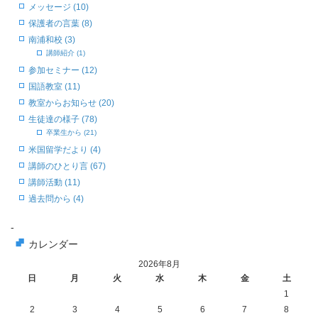
メッセージ (10)
保護者の言葉 (8)
南浦和校 (3)
講師紹介 (1)
参加セミナー (12)
国語教室 (11)
教室からお知らせ (20)
生徒達の様子 (78)
卒業生から (21)
米国留学だより (4)
講師のひとり言 (67)
講師活動 (11)
過去問から (4)
-
カレンダー
2026年8月
日
月
火
水
木
金
土
1
2
3
4
5
6
7
8