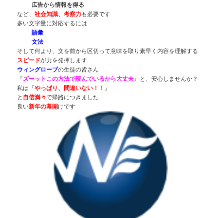
広告から情報を得る
など、
社会知識、考察力
も必要です
多い文字量に対応するには
語彙
文法
そして何より、文を前から区切って意味を取り素早く内容を理解する
スピード
が力を発揮します
ウィングローブ
の生徒の皆さん
『
ズーットこの方法で読んでいるから大丈夫
』と、安心しませんか？
私は『
やっぱり、間違いない！！
』
と
自信満々
で帰路につきました
良い
新年の幕開
けです