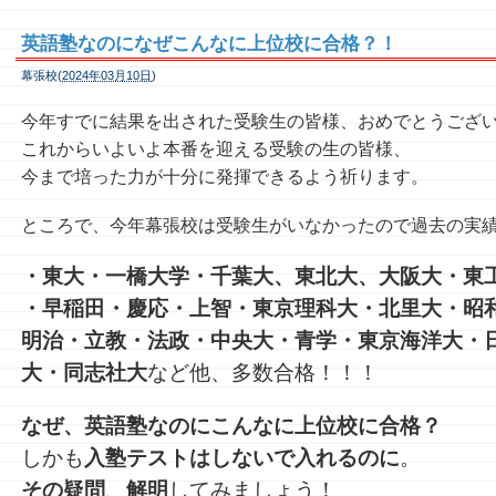
英語塾なのになぜこんなに上位校に合格？！
幕張校(
2024年03月10日
)
今年すでに結果を出された受験生の皆様、おめでとうござ
これからいよいよ本番を迎える受験の生の皆様、
今まで培った力が十分に発揮できるよう祈ります。
ところで、今年幕張校は受験生がいなかったので過去の実
・東大・一橋大学・千葉大、東北大、大阪大・東
・早稲田・慶応・上智・東京理科大・北里大・昭和
明治・立教・法政・中央大・青学・東京海洋大・
大・同志社大
など他、多数合格！！！
なぜ、英語塾なのにこんなに上位校に合格？
しかも
入塾テストはしないで入れるのに
。
その疑問
、
解明
してみましょう！