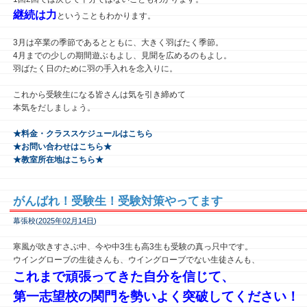
継続は力
ということもわかります。
3
月は卒業の季節であるとともに、大きく羽ばたく季節。
4月までの少しの期間遊ぶもよし、見聞を広めるのもよし。
羽ばたく日のために羽の手入れを念入りに。
これから受験生になる皆さんは気を引き締めて
本気をだしましょう。
★料金・クラススケジュールはこちら
★お問い合わせはこちら★
★教室所在地はこちら★
がんばれ！受験生！受験対策やってます
幕張校(
2025年02月14日
)
寒風が吹きすさぶ中、今や中3生も高3生も受験の真っ只中です。
ウイングローブの生徒さんも、ウイングローブでない生徒さんも、
これまで頑張ってきた自分を信じて、
第一志望校の関門を勢いよく突破してください！