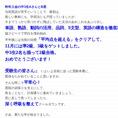
昨年入会の中3生AさんとB君
、
当初英語が苦手ということで、最初は、
新しい教材にも、学習法にも戸惑っていましたが、
今までうっかり気づかずに飛ばしていた文法のあれこれをあぶり出し、
単語、熟語、動詞の活用、品詞、5文型、英語の構造を徹底
猛スピードで空白を埋め始め、
「平均点を超える」をクリアして、
半年後には当初の目標
11月には準2級、3級をゲットしました。
中3生2名も揃って2級合格。
おめでとうございます！
受験生の皆さん
は、いよいよ目前に迫った受験本番に、
緊張をたかめていることと思いますが、
平常心！
そんな時こそ
普段の頑張りを支えにして、
焦ることなく、計画通りに進めていきましょう。
意に反して焦ってしまったら、
深く呼吸を整えて
クールダウンです。
さあ、新たな年が始まりました。