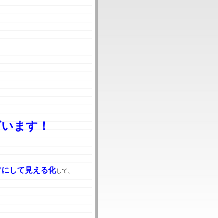
ざいます！
フにして見える化
して、