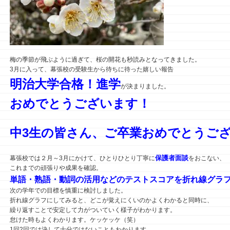
梅の季節が飛ぶように過ぎて、桜の開花も秒読みとなってきました。
3月に入って、幕張校の受験生から待ちに待った嬉しい報告
明治大学合格！進学
が決まりました。
おめでとうございます！
中3生の皆さん、ご卒業おめでとうご
保護者面談
幕張校では２月～3月にかけて、ひとりひとり丁寧に
をおこない、
これまでの頑張りや成果を確認。
単語・熟語・動詞の活用などのテストスコアを折れ線グラ
次の学年での目標を慎重に検討しました。
折れ線グラフにしてみると、どこが覚えにくいのかよくわかると同時に、
繰り返すことで安定して力がついていく様子がわかります。
怠けた時もよくわかります。ケッケッケ（笑）
1回2回では決して十分ではないこともわかります。