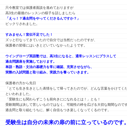
只今教室では保護者面談を進めておりますが
高3生の最後のレッスンの様子を話しましたら
「えっ！？過去問をやってくださるんですか？」
ビックリされました。
すみません！宣伝不足でした！
ズッと行なってきていたので自分では当然だったのですが、
保護者の皆様にはいきとどいていなかったようです。
ウイングローブ英語塾では、高3生になると、通常レッスンにプラスして
過去問講座を実施しております。
単語・熟語・文法の基礎力を常に確認、充実させながら、
実際の入試問題と取り組み、実践力を養っていきます。
保護者の方から先日
「とても生き生きとした表情をして帰ってきたのでが、どんな言葉をかけてく
といわれました。
「受験生にも関わらずこうも前向きにになれるとは！」とも！
受験期間は決して苦しいものではなく、可能性の枠を広げる大切な期間なので
過去問と取り組むうちに、解く自信もつき楽しくなってくるのです。
受験生は自分の未来の扉の前に立っているのです