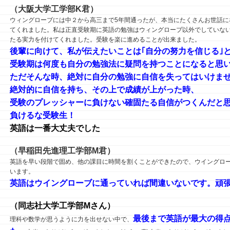
（大阪大学工学部K君）
ウィングローブには中２から高三まで5年間通ったが、本当にたくさんお世話に
てくれました。私は正直受験期に英語の勉強はウィングローブ以外でしていな
たる実力を付けてくれました。受験を楽に進めることが出来ました。
後輩に向けて、私が伝えたいことは｢自分の努力を信じる｣
受験期は何度も自分の勉強法に疑問を持つことになると思
ただそんな時、絶対に自分の勉強に自信を失ってはいけま
絶対的に自信を持ち、その上で成績が上がった時、
受験のプレッシャーに負けない確固たる自信が
つくんだと
負けるな受験生！
英語は一番大丈夫でした
（早稲田先進理工学部M君）
英語を早い段階で固め、他の課目に時間を割くことができたので、ウイングロ
います。
英語はウイングローブに通っていれば間違いないです。頑
（同志社大学工学部Mさん）
最後まで英語が最大の得
理科や数学が思うように力を出せない中で、