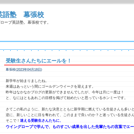
英語塾 幕張校
グローブ英語塾。幕張校です。
受験生さんたちにエールを！
幕張校(
2023年04月18日
)
新学年が始まりましたね。
来週はあっという間にゴールデンウイークを迎えます。
昨年はなかなかブログの更新ができませんでしたが、今年は月に一度は！
と、なにはともあれこの目標を掲げて始めたいと思っているホンミーです。
さてこの私のように、新たな決意とともに新学期に燃えている生徒さんも多い
逆に、新しいことに目を奪われて、このままで良いのか？と迷っている生徒さ
そこで！
迷える受験生さんたちに、
ウイングローブで学んで、ものすごい成果を出した先輩たちの言葉でエー