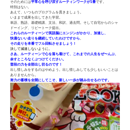
そのためには
平常心を呼び戻すルーティンワークが1番
です。
特別はない。
あえて、いつものプログラムを貫きましょう。
いままで成果を出してきた学習。
単語、熟語、基礎精講、文法、和訳、過去問。そして自宅からのシャ
ドーイング、リピートーク提出。
これらのルーティーンで英語脳にエンジンがかかり、加速し、
快適ないい走りを継続
していたわけですから
。
その走りを本番でフル回転させましょう！
決して減速しないように
。
さあ、ルーティーンで心を落ち着けて、
こ
れまでの人生をぜ〜んぶ、
余すところなくぶつけてください。
普段の力を全部出し切るのです！
出し惜しみをするのはやめよう。出し惜しみしても少しもいいことは
ありませんから。
努力の蓄積を全開にしてこそ、新しい一歩が踏み出せるのです。