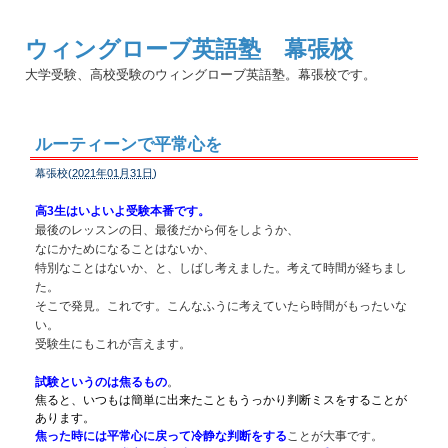
ウィングローブ英語塾 幕張校
大学受験、高校受験のウィングローブ英語塾。幕張校です。
ルーティーンで平常心を
幕張校(
2021年01月31日
)
高3生はいよいよ受験本番です。
最後のレッスンの日、最後だから何をしようか、
なにかためになることはないか、
特別なことはないか、と、しばし考えました。考えて時間が経ちまし
た。
そこで発見。これです。こんなふうに考えていたら時間がもったいな
い。
受験生にもこれが言えます。
試験というのは焦るもの
。
焦ると、いつもは簡単に出来たこともうっかり判断ミスをすることが
あります。
焦った時には平常心に戻って冷静な判断をする
ことが大事です。