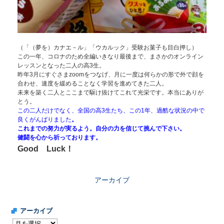
（「（夢を）カナエ－ル」「ウカルック」受験お菓子も目白押し）
この一年、コロナのため全編いきなり最後まで、まさかのオンライン
レッスンとなった二人の高3生。
昨年3月にすぐさまzoomをつなげ、月に一度は何らかの形で外で顔を
合わせ、速度を緩めることなく学習を進めてきた二人。
未来を築く二人とここまで駆け抜けてこれて光栄です。本当にありが
とう。
この二人だけでなく、全国の高3生たち、この1年、過酷な状況の中で
良くがんばりました
。
これまでの努力が実るよう。自分の力を信じて挑んで下さい。
健闘を心から祈っております。
Good Luck！
アーカイブ
アーカイブ