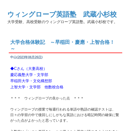
ウィングローブ英語塾 武蔵小杉校
大学受験、高校受験のウィングローブ英語塾。武蔵小杉校です。
大学合格体験記 ～早稲田・慶應・上智合格！
～
中山(
2023年06月26日
)
◆Cさん（大妻高校）
慶応義塾大学・文学部
早稲田大学・文化構想部
上智大学・文学部 他数校合格
＊＊＊ ウィングローブの良かった点 ＊＊＊
ウィングローブの授業で毎週行われる単語や熟語の確認テストは、
日々の学習の中で後回しにしがちな英語における暗記時間の確保に繋
がった点がよかったと思っています。