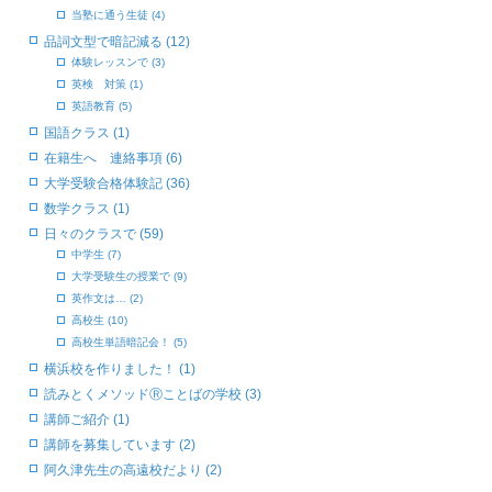
当塾に通う生徒 (4)
品詞文型で暗記減る (12)
体験レッスンで (3)
英検 対策 (1)
英語教育 (5)
国語クラス (1)
在籍生へ 連絡事項 (6)
大学受験合格体験記 (36)
数学クラス (1)
日々のクラスで (59)
中学生 (7)
大学受験生の授業で (9)
英作文は… (2)
高校生 (10)
高校生単語暗記会！ (5)
横浜校を作りました！ (1)
読みとくメソッドⓇことばの学校 (3)
講師ご紹介 (1)
講師を募集しています (2)
阿久津先生の高遠校だより (2)