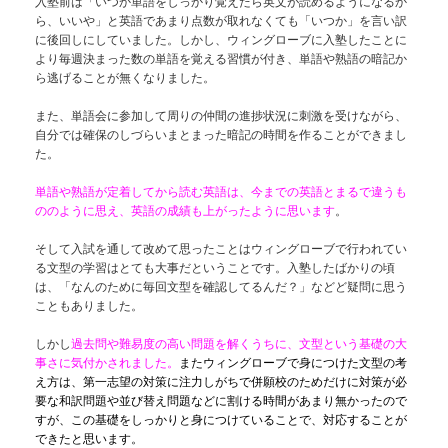
入塾前は「いつか単語をしっかり覚えたら英文が読めるようになるか
ら、いいや」と英語であまり点数が取れなくても「いつか」を言い訳
に後回しにしていました。しかし、ウィングローブに入塾したことに
より毎週決まった数の単語を覚える習慣が付き、単語や熟語の暗記か
ら逃げることが無くなりました。
また、単語会に参加して周りの仲間の進捗状況に刺激を受けながら、
自分では確保のしづらいまとまった暗記の時間を作ることができまし
た。
単語や熟語が定着してから読む英語は、今までの英語とまるで違うも
ののように思え、英語の成績も上がったように思います
。
そして入試を通して改めて思ったことはウィングローブで行われてい
る文型の学習はとても大事だということです。入塾したばかりの頃
は、「なんのために毎回文型を確認してるんだ？」などど疑問に思う
こともありました。
しかし
過去問や難易度の高い問題を解くうちに、文型という基礎の大
事さに気付かされました。
またウィングローブで身につけた文型の考
え方
は、第一志望の対策に注力しがちで併願校のためだけに対策が必
要な和訳問題や並び替え問題などに割ける時間があまり無かったので
すが、この基礎をしっかりと身につけていることで、対応することが
できたと思います。