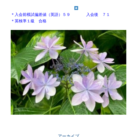
＊入会前模試偏差値（英語）５９
入会後 ７１
＊英検準１級 合格
アーカイブ