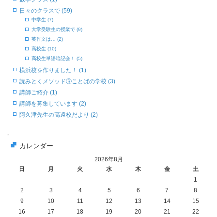
日々のクラスで (59)
中学生 (7)
大学受験生の授業で (9)
英作文は… (2)
高校生 (10)
高校生単語暗記会！ (5)
横浜校を作りました！ (1)
読みとくメソッドⓇことばの学校 (3)
講師ご紹介 (1)
講師を募集しています (2)
阿久津先生の高遠校だより (2)
-
カレンダー
2026年8月
日
月
火
水
木
金
土
1
2
3
4
5
6
7
8
9
10
11
12
13
14
15
16
17
18
19
20
21
22