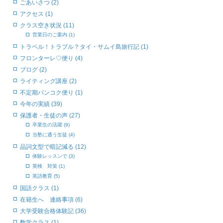
ごあいさつ (2)
アクセス (1)
クラス空き状況 (11)
営業日のご案内 (1)
トラベル！トラブル？タイ・サムイ島旅行記 (1)
フロンターレ♡便り (4)
ブログ (2)
ライティング講座 (2)
不定期バンコク便り (1)
今年の実績 (39)
保護者・生徒の声 (27)
卒業生の活躍 (9)
当塾に通う生徒 (4)
品詞文型で暗記減る (12)
体験レッスンで (3)
英検 対策 (1)
英語教育 (5)
国語クラス (1)
在籍生へ 連絡事項 (6)
大学受験合格体験記 (36)
数学クラス (1)