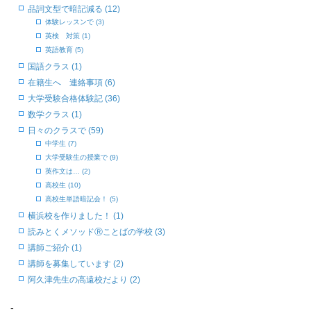
品詞文型で暗記減る (12)
体験レッスンで (3)
英検 対策 (1)
英語教育 (5)
国語クラス (1)
在籍生へ 連絡事項 (6)
大学受験合格体験記 (36)
数学クラス (1)
日々のクラスで (59)
中学生 (7)
大学受験生の授業で (9)
英作文は… (2)
高校生 (10)
高校生単語暗記会！ (5)
横浜校を作りました！ (1)
読みとくメソッドⓇことばの学校 (3)
講師ご紹介 (1)
講師を募集しています (2)
阿久津先生の高遠校だより (2)
-