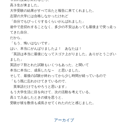
高３生が来ました。
大学受験の結果がすべて出たと報告に来てくれました。
志望の大学には合格しなかったけれど
「自分でもびっくりするくらいがんばれました」
途中で息切れすることなく、多少の不安はあっても最後まで突っ走っ
てきた自分、
だから、
「もう、悔いはないです」
はい、本当にがんばりましたよ！ あなたは！
「英語は本当に最後になってスゴク上がりました。ありがとうござい
ました」
英語が７割とれた試験もいくつもあった、と聞いて
本当に本当に、成長したな～ と思いました。
そして、最後の試験が終わってから少し時間が経っているので
「もう既に忘れかけてきているので、
英単語だけでもやろうと思います」
もう大学生活に目を向けて、次の活動を考えている。
高１で入会したときの彼を思うと、
受験が彼を数倍も成長させてくれたのだと感じました。
アーカイブ