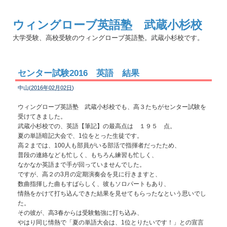
ウィングローブ英語塾 武蔵小杉校
大学受験、高校受験のウィングローブ英語塾。武蔵小杉校です。
センター試験2016 英語 結果
中山(
2016年02月02日
)
ウィングローブ英語塾 武蔵小杉校でも、高３たちがセンター試験を
受けてきました。
武蔵小杉校での、英語【筆記】の最高点は １９５ 点。
夏の単語暗記大会で、1位をとった生徒です。
高２までは、100人も部員がいる部活で指揮者だったため、
普段の連絡なども忙しく、もちろん練習も忙しく、
なかなか英語まで手が回っていませんでした。
ですが、高２の3月の定期演奏会を見に行きますと、
数曲指揮した曲もすばらしく、彼もソロパートもあり、
情熱をかけて打ち込んできた結果を見せてもらったなという思いでし
た。
その彼が、高3春からは受験勉強に打ち込み、
やはり同じ情熱で「夏の単語大会は、1位とりたいです！」との宣言