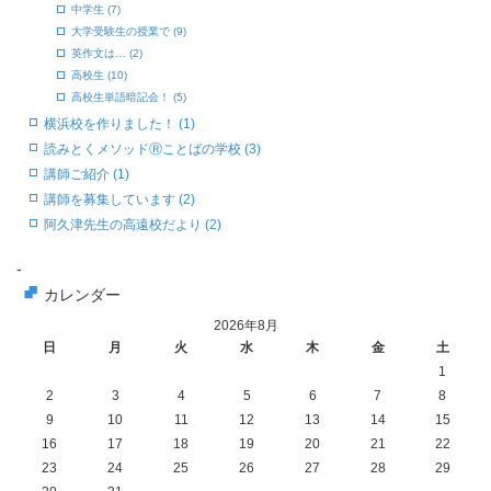
中学生 (7)
大学受験生の授業で (9)
英作文は… (2)
高校生 (10)
高校生単語暗記会！ (5)
横浜校を作りました！ (1)
読みとくメソッドⓇことばの学校 (3)
講師ご紹介 (1)
講師を募集しています (2)
阿久津先生の高遠校だより (2)
-
カレンダー
2026年8月
日
月
火
水
木
金
土
1
2
3
4
5
6
7
8
9
10
11
12
13
14
15
16
17
18
19
20
21
22
23
24
25
26
27
28
29