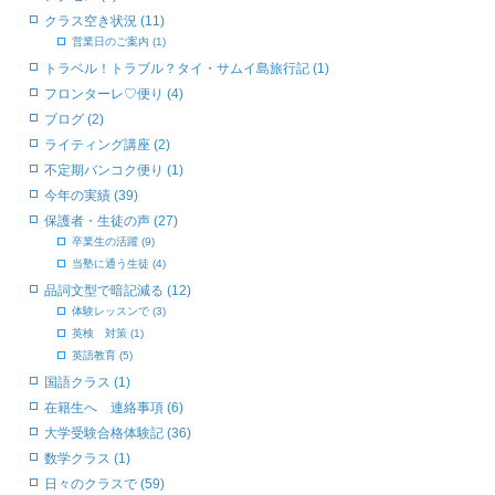
クラス空き状況 (11)
営業日のご案内 (1)
トラベル！トラブル？タイ・サムイ島旅行記 (1)
フロンターレ♡便り (4)
ブログ (2)
ライティング講座 (2)
不定期バンコク便り (1)
今年の実績 (39)
保護者・生徒の声 (27)
卒業生の活躍 (9)
当塾に通う生徒 (4)
品詞文型で暗記減る (12)
体験レッスンで (3)
英検 対策 (1)
英語教育 (5)
国語クラス (1)
在籍生へ 連絡事項 (6)
大学受験合格体験記 (36)
数学クラス (1)
日々のクラスで (59)