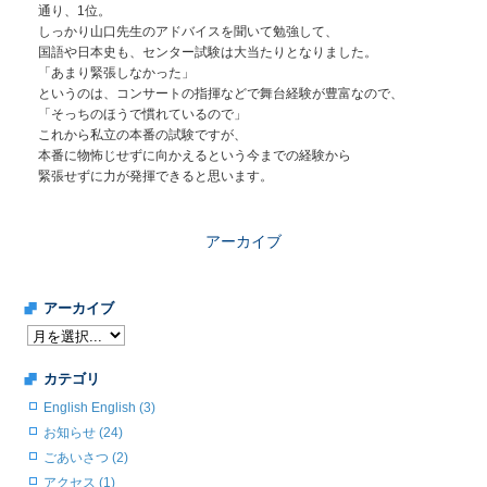
通り、1位。
しっかり山口先生のアドバイスを聞いて勉強して、
国語や日本史も、センター試験は大当たりとなりました。
「あまり緊張しなかった」
というのは、コンサートの指揮などで舞台経験が豊富なので、
「そっちのほうで慣れているので」
これから私立の本番の試験ですが、
本番に物怖じせずに向かえるという今までの経験から
緊張せずに力が発揮できると思います。
アーカイブ
アーカイブ
カテゴリ
English English (3)
お知らせ (24)
ごあいさつ (2)
アクセス (1)