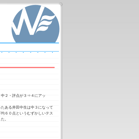
 中２・評点が３⇒４にアッ
ったある井田中生は中３になって
平均６０点というむずかしいテス
した。