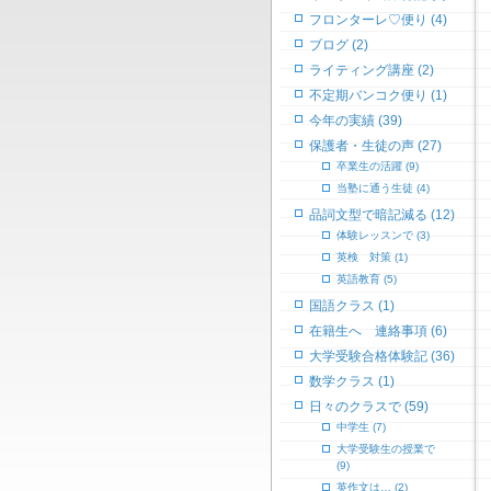
フロンターレ♡便り (4)
ブログ (2)
ライティング講座 (2)
不定期バンコク便り (1)
今年の実績 (39)
保護者・生徒の声 (27)
卒業生の活躍 (9)
当塾に通う生徒 (4)
品詞文型で暗記減る (12)
体験レッスンで (3)
英検 対策 (1)
英語教育 (5)
国語クラス (1)
在籍生へ 連絡事項 (6)
大学受験合格体験記 (36)
数学クラス (1)
日々のクラスで (59)
中学生 (7)
大学受験生の授業で
(9)
英作文は… (2)