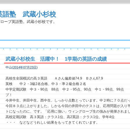
英語塾 武蔵小杉校
グローブ英語塾。武蔵小杉校です。
武蔵小杉校生 活躍中！ 1学期の英語の成績
中山(
2014年07月23日
)
高校生全国模試の
高３英語 Ａさん偏差値74.9 Ｂさん67.9
英検 中２・3級2名合格、中３・準２級合格２名
中学定期試験 中３・90点 88点 中２・95点、
90点 中１・
99点、99点
プ！
今井中生、井田中生、西中生、しっかり点数とっています。中２時に７０点だ
今回８３点に上がりました。しかも今回の井田中のテストは、応用問題が入り
トになったのに、です。「応用に強い」ウィングローブ生の強みが発揮されま
高校定期試験 高３英語：クラス1位、高2英語：クラス1位、学年4位
・・・ などなどうれしい結果をもってきてくれています。