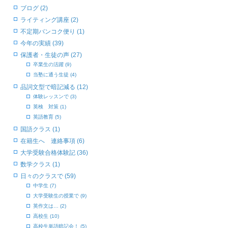
ブログ (2)
ライティング講座 (2)
不定期バンコク便り (1)
今年の実績 (39)
保護者・生徒の声 (27)
卒業生の活躍 (9)
当塾に通う生徒 (4)
品詞文型で暗記減る (12)
体験レッスンで (3)
英検 対策 (1)
英語教育 (5)
国語クラス (1)
在籍生へ 連絡事項 (6)
大学受験合格体験記 (36)
数学クラス (1)
日々のクラスで (59)
中学生 (7)
大学受験生の授業で (9)
英作文は… (2)
高校生 (10)
高校生単語暗記会！ (5)