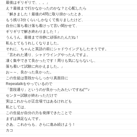
最後はギリギリで、、。」
え？最後まで行かなかったのかな？と心配したら
「解きました！最後の4問に取り掛かったとき、
もう残り3分くらいしかなくて焦りましたけど、
自分に落ち着け落ち着けって言い聞かせて、
ギリギリで解き終わりました！」
うんうん、最後まで冷静に頑張れたんだね！
私もとてもうれしくなりました。
それに、ちゃんと英語の前にシャドウイングもしたそうです。
「言われた通り、シャドウイングやったんですよ。
凄く集中できて良かったです！周りも気にならないし、
落ち着いて試験に向かえました。」
お～～、良かった良かった。
この生徒は普段からしっかり真面目に
Repeatalkをやっているので
「普段通り」というのが良かったみたいですね(^^♪
センター試験が終わっただけで
実はこれからが正念場ではあるけれども
私としては、
この生徒が自分の力を発揮できたことで
まずは満足なんです。
さあ、これからも、さらに進み続けよう！
カコ