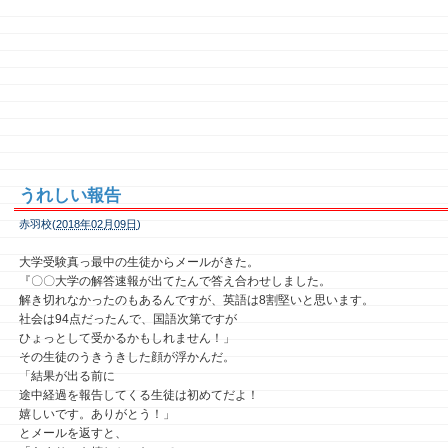
うれしい報告
赤羽校(
2018年02月09日
)
大学受験真っ最中の生徒からメールがきた。
『〇〇大学の解答速報が出てたんで答え合わせしました。
解き切れなかったのもあるんですが、英語は8割堅いと思います。
社会は94点だったんで、国語次第ですが
ひょっとして受かるかもしれません！」
その生徒のうきうきした顔が浮かんだ。
「結果が出る前に
途中経過を報告してくる生徒は初めてだよ！
嬉しいです。ありがとう！」
とメールを返すと、