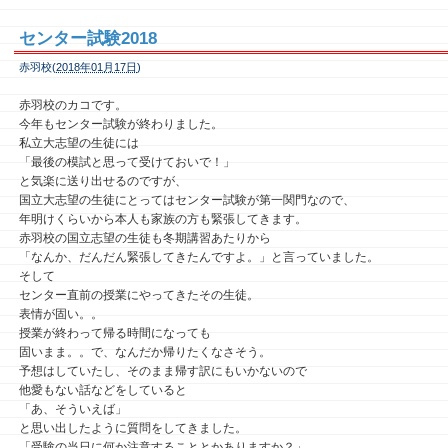
センター試験2018
赤羽校(
2018年01月17日
)
赤羽校のカコです。
今年もセンター試験が終わりました。
私立大志望の生徒には
「最後の模試と思って受けておいで！」
と気楽に送り出せるのですが、
国立大志望の生徒にとってはセンター試験が第一関門なので、
年明けくらいから本人も家族の方も緊張してきます。
赤羽校の国立志望の生徒も冬期講習あたりから
「なんか、だんだん緊張してきたんですよ。」と言っていました。
そして
センター直前の授業にやってきたその生徒。
表情が固い。。
授業が終わって帰る時間になっても
固いまま。。で、なんだか帰りたくなさそう。
予想はしていたし、そのまま帰す訳にもいかないので
他愛もない話などをしていると
「あ、そういえば」
と思い出したように質問をしてきました。
「受験の当日に何か注意することとかありますか？」