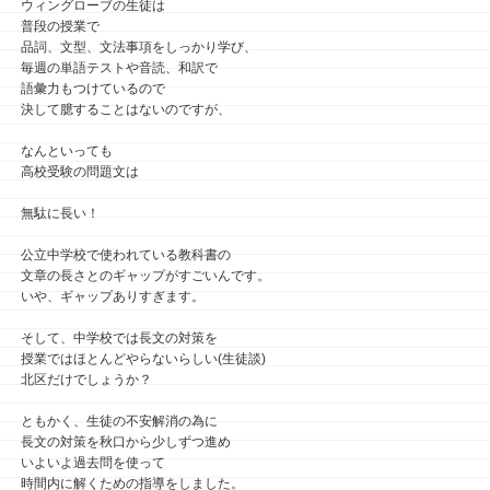
ウィングローブの生徒は
普段の授業で
品詞、文型、文法事項をしっかり学び、
毎週の単語テストや音読、和訳で
語彙力もつけているので
決して臆することはないのですが、
なんといっても
高校受験の問題文は
無駄に長い！
公立中学校で使われている教科書の
文章の長さとのギャップがすごいんです。
いや、ギャップありすぎます。
そして、中学校では長文の対策を
授業ではほとんどやらないらしい(生徒談)
北区だけでしょうか？
ともかく、生徒の不安解消の為に
長文の対策を秋口から少しずつ進め
いよいよ過去問を使って
時間内に解くための指導をしました。