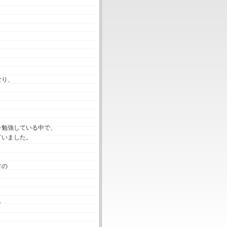
なり、
。
を勉強している中で、
ていました。
方の
て