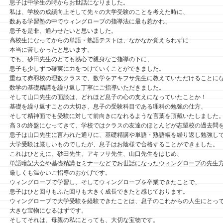
息子は中学生の時からお世話になりました。
私は、学校の成績向上そして先々の大学受験のことを考えた時に、
数ある学習塾の中でウィングローブの指導法に最も惹かれ、
息子を是非、通わせたいと思いました。
高校生になってからの単語・熟語テストは、なかなか覚えられずに
本当に苦しかったと思います。
でも、砂田先生のとても熱心で親身なご指導の下に、
息子も少しずつ確実に力をつけていくことができました。
重ねて赤羽校の理数クラスで、数学をアキフサ先生に教えていただけることに
数学の基礎精講を繰り返し丁寧にご指導いただきました。
そして山口先生の面談は、どれほど息子の心の支えになっていたことか！
基礎を繰り返すことの大切さ、息子の受験科目である理科の勉強の仕方、
そして精神面でも受験に対して前向きになれるような言葉を頂戴いたしました
高３の終盤になってきて、学校ではクラスの友達のほとんどが志望校の過去問
息子は山口先生に言われた通りに、基礎精講や単語・熟語帳を繰り返し勉強し
大学受験は厳しいものでしたが、息子はお陰様で合格することができました。
これはひとえに、砂田先生、アキフサ先生、山口先生をはじめ、
単語暗記大会や基礎精講セミナーなどでお世話になったウィングローブの先生
厳しくも温かいご指導のおかげです。
ウィングローブで学習し、そしてウィングローブを卒業できたことで、
息子はひと回りもふた回りも大きく成長できたと感じております。
ウィングローブで大学受験を経験できたことは、息子のこれからの人生にとっ
大きな宝物になるはずです。
そしてそれは、母親の私にとっても、大切な宝物です。