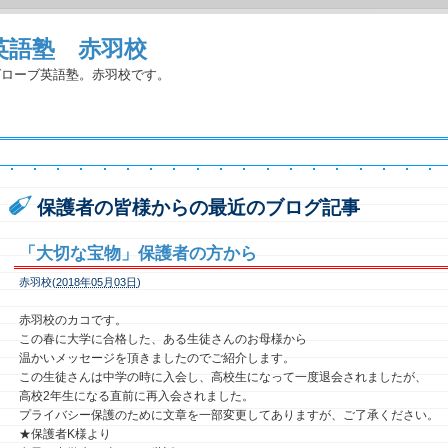
英語塾 赤羽校
グローブ英語塾。赤羽校です。
保護者の皆様からの最近のブログ記事
「大切な宝物」保護者の方から
赤羽校(
2018年05月03日
)
赤羽校のカコです。
この春に大学に合格した、ある生徒さんのお母様から
温かいメッセージを頂きましたのでご紹介します。
この生徒さんは中学の時に入会し、高校生になって一度退会されましたが、
高校2年生になる直前に再入会されました。
プライバシー保護のために文章を一部変更してありますが、ご了承ください。
★保護者K様より