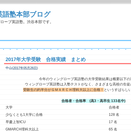
英語塾本部ブログ
グローブ英語塾。渋谷本部です。
2017年大学受験 合格実績 まとめ
中山(
2017年05月26日
)
今年のウィングローブ英語塾の大学受験結果は概要以下の
ウィングローブ英語塾は入塾テストがなく、さまざまな高校の生徒
受験生の約半分がＧＭＡＲＣＨ理科大以上に合格！
というすばらし
合格者・合格率 (高3・高卒生 133名中)
大学
合格者
少なくとも1大学に合格
128 名
早慶上智ICU
17 名
GMARCH理科大以上
65 名