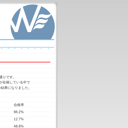
通りです。
が在籍している中で
い結果になりました。
合格率
96.2%
12.7%
48.8%