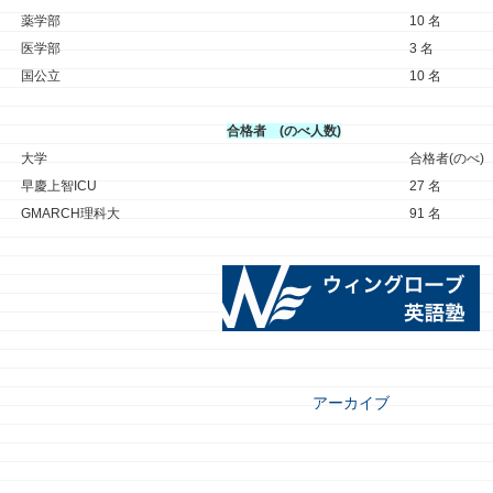
薬学部
10 名
医学部
3 名
国公立
10 名
合格者 (のべ人数)
大学
合格者(のべ)
早慶上智ICU
27 名
GMARCH理科大
91 名
アーカイブ