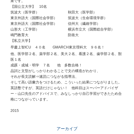
果です。
【国公立大学】 10名
筑波大（医学群） 秋田大（医学部）
東京外語大（国際社会学部） 筑波大（生命環境学群）
東京外語大（国際社会学部） 信州大（繊維学部）
山形大（工学部） 横浜市立大（国際総合学部）
鳴門教育大 防衛大
【私立大学】
早慶上智ICU ４０名
GMARCH東京理科大 ９６名！
他、医学部２名、薬学部２名、美大２名、看護２名、歯学部２名、獣
医１名
成蹊・成城・明学 ７名 他 多数合格！
品詞と文型がしっかりわかることで文の構造がわかり、
それが長文読解⇒速読につながる指導法、
そして高い語彙力をつけるため、こういった結果につながりました。
英語塾ですが、英語だけじゃない！ 他科目はスーパーアドバイザ
ー・山口先生のアドバイスで、みなしっかり自己学習ができたため合
格につながっています。
2015
アーカイブ