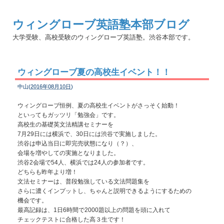
ウィングローブ英語塾本部ブログ
大学受験、高校受験のウィングローブ英語塾。渋谷本部です。
ウィングローブ夏の高校生イベント！！
中山(
2016年08月10日
)
ウィングローブ恒例、夏の高校生イベントがさっそく始動！
といってもガッツリ「勉強会」です。
高校生の基礎英文法精講セミナーを
7月29日には横浜で、30日には渋谷で実施しました。
渋谷は申込当日に即完売状態になり（？）、
会場を増やしての実施となりました。
渋谷2会場で54人、横浜では24人の参加者です。
どちらも昨年より増！
文法セミナーは、普段勉強している文法問題集を
さらに濃くインプットし、ちゃんと説明できるようにするための
機会です。
最高記録は、1日6時間で2000題以上の問題を頭に入れて
チェックテストに合格した高３生です！