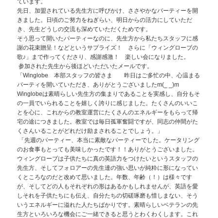
ています。
先日、加盟されている先生方に呼びかけ、ささやかなパーティーを開
きました。日頃のご努力をねぎらい、明日からの活力にしていただ
き、先生どうしの交流も深めていただくためです。
そう思って開いたパーティーなのに、先生方から私たちスタッフに感
謝の花束贈呈！などというサプライズ！ さらに「ウィングローブの
歌♪」まで作ってくださり、感謝感激！ 楽しい会になりました。
参加された先生から後ほどいただいたメールです。
「Winglobe 本部スタッフの皆さま
昨日はご多忙の中、心温まる
パーティを開いていただき、ありがとうございましたm(_ _)m
Winglobeは素晴らしい先生方の集まりであることを実感し、自分もそ
の一員でいられることを嬉しく誇りに感じました。たくさんのいいこ
とを心に、これからの教室運営にたくさんのエネルギーをもらって帰
宅の途につきました。教室では毎日孤軍奮闘ですが、同志の仲間がた
くさんいることがどれだけ励まされることでしょう。」
「先週のパーティー、本当に素敵なパーティーでした。ケータリング
のお食事もとっても美味しかったです！！ありがとうございました。
ウィングローブは子供たちに真の英語力をつけたいというスタッフの
先生方、そしてフォロアーの先生達の強い思いが純粋に形になってい
くところなのだと改めて思いました。年数、年齢（！）は様々です
が、そしてどの人もそれぞれの形はあるかもしれませんが、英語を愛
しそれを子供たちにも伝え、自分たちの切磋琢磨も惜しまない、そう
いうエネルギーに溢れた人たちばかりです。素晴らしいベテランの先
生方といろいろな機会にご一緒できると思うとわくわくします。これ