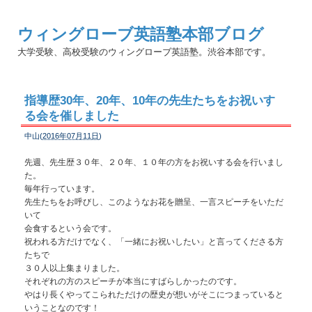
ウィングローブ英語塾本部ブログ
大学受験、高校受験のウィングローブ英語塾。渋谷本部です。
指導歴30年、20年、10年の先生たちをお祝いす
る会を催しました
中山(
2016年07月11日
)
先週、先生歴３０年、２０年、１０年の方をお祝いする会を行いまし
た。
毎年行っています。
先生たちをお呼びし、このようなお花を贈呈、一言スピーチをいただ
いて
会食するという会です。
祝われる方だけでなく、「一緒にお祝いしたい」と言ってくださる方
たちで
３０人以上集まりました。
それぞれの方のスピーチが本当にすばらしかったのです。
やはり長くやってこられただけの歴史が想いがそこにつまっていると
いうことなのです！