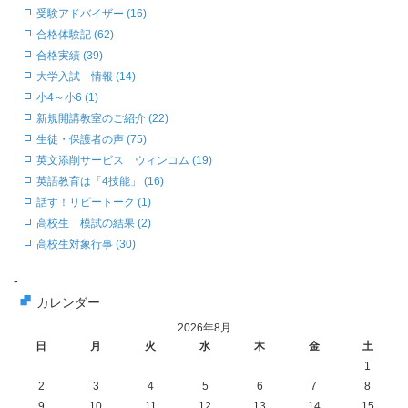
受験アドバイザー (16)
合格体験記 (62)
合格実績 (39)
大学入試 情報 (14)
小4～小6 (1)
新規開講教室のご紹介 (22)
生徒・保護者の声 (75)
英文添削サービス ウィンコム (19)
英語教育は「4技能」 (16)
話す！リピートーク (1)
高校生 模試の結果 (2)
高校生対象行事 (30)
-
カレンダー
2026年8月
日
月
火
水
木
金
土
1
2
3
4
5
6
7
8
9
10
11
12
13
14
15