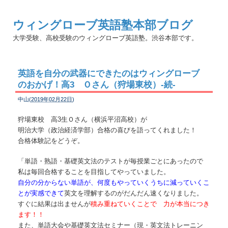
ウィングローブ英語塾本部ブログ
大学受験、高校受験のウィングローブ英語塾。渋谷本部です。
英語を自分の武器にできたのはウィングローブ
のおかげ！高3 Ｏさん（狩場東校）-続-
中山(
2019年02月22日
)
狩場東校 高3生Ｏさん（横浜平沼高校）が
明治大学（政治経済学部）合格の喜びを語ってくれました！
合格体験記をどうぞ。
「単語・熟語・基礎英文法のテストが毎授業ごとにあったので
私は毎回合格することを目指してやっていました。
自分の分からない単語が、何度もやっていくうちに減っていくこ
とが実感できて
英文を理解するのがだんだん速くなりました。
すぐに結果は出ませんが
積み重ねていくことで 力が本当につき
ます！！
また、単語大会や基礎英文法セミナー（現・英文法トレーニン