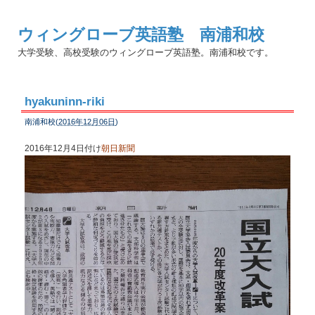
ウィングローブ英語塾 南浦和校
大学受験、高校受験のウィングローブ英語塾。南浦和校です。
hyakuninn-riki
南浦和校(
2016年12月06日
)
2016年12月4日付け
朝日新聞