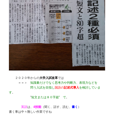
２０２０年からの
大学入試改革
では
＝＝＞
知識量だけでなく思考力や判断力、表現力などを
問う入試を目指し
国語の
記述式導入
を検討していま
す
。
”
短文または８０字超” で
。
英語
は、
4技能
（聞く、話す、読む、
書く
）
書く事は中々難しい作業ですね