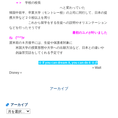
＝＞
学校の校長
へと変わっていた
帰国中前半、卒業大学（モントレー校）の上司に同行して、日本の提
携大学など２０校以上を周り
これから留学をする生徒への説明やオリエンテーション
などを行ったそうです
最初のユメが叶いました
ね (*^^)v
渡米前の８月後半には、生徒や保護者対象に
米国大学の授業形態や大学への出願方法など、日本との違いや
勿論苦労話をしてくれる予定です
☆ If you can dream it, you can do it ☆彡
= Walt
Disney =
アーカイブ
アーカイブ