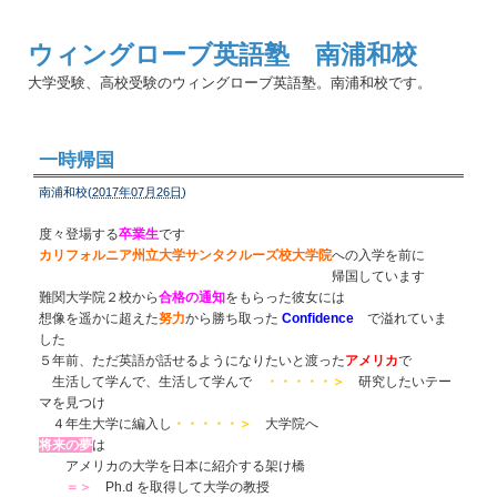
ウィングローブ英語塾 南浦和校
大学受験、高校受験のウィングローブ英語塾。南浦和校です。
一時帰国
南浦和校(
2017年07月26日
)
度々登場する
卒業生
です
カリフォルニア州立大学サンタクルーズ校大学院
への入学を前に
帰国しています
難関大学院２校から
合格の通知
をもらった彼女には
想像を遥かに超えた
努力
から勝ち取った
Confidence
で溢れていま
した
５年前、ただ英語が話せるようになりたいと渡った
アメリカ
で
生活して学んで、生活して学んで
・・・・・＞
研究したいテー
マを見つけ
４年生大学に編入し
・・・・・＞
大学院へ
将来の夢
は
アメリカの大学を日本に紹介する架け橋
＝＞
Ph.d を取得して大学の教授