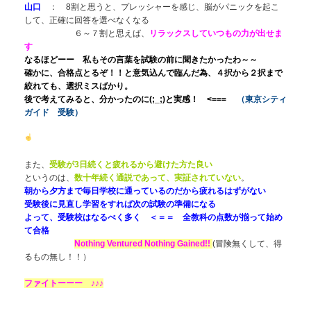
山口
： 8割と思うと、プレッシャーを感じ、脳がパニックを起こ
して、正確に回答を選べなくなる
６～７割と思えば、
リラックスしていつもの力が出せま
す
なるほどーー 私もその言葉を試験の前に聞きたかったわ～～
確かに、合格点とるぞ！！と意気込んで臨んだ為、４択から２択まで
絞れても、選択ミスばかり。
後で考えてみると、分かったのに(;_;)と実感！ <===
（東京シティ
ガイド 受験）
また、
受験が3日続くと疲れるから避けた方た良い
というのは、
数十年続く通説であって、実証されていない
。
朝から夕方まで毎日学校に通っているのだから疲れるはずがない
受験後に見直し学習をすれば次の試験の準備になる
よって、受験校はなるべく多く ＜＝＝ 全教科の点数が揃って始め
て合格
Nothing Ventured Nothing Gained!!
(冒険無くして、得
るもの無し！！）
ファイトーーー ♪♪♪