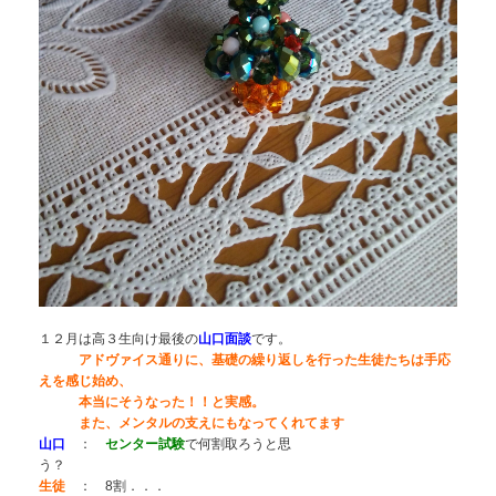
１２月は高３生向け最後の
山口面談
です。
アドヴァイス通りに、基礎の繰り返しを行った生徒たちは手応
えを感じ始め、
本当にそうなった！！と実感。
また、メンタルの支えにもなってくれてます
山口
：
センター試験
で何割取ろうと思
う？
生徒
： 8割．．．