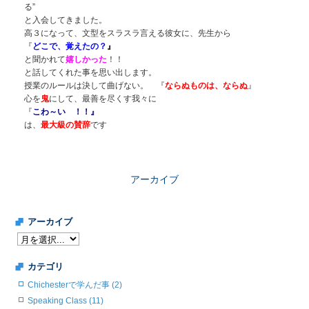
る”
と入会してきました。
高３になって、文型をスラスラ言える彼女に、先生から
『
どこで、覚えたの？
』
と聞かれて
嬉しかった
！！
と話してくれた事を思い出します。
授業のルールは決して曲げない。 『
ならぬものは、ならぬ
』
心を
鬼
にして、最善を尽くす我々に
『
こわ～い ！！』
は、
最大級の賛辞
です
アーカイブ
アーカイブ
カテゴリ
Chichesterで学んだ事 (2)
Speaking Class (11)