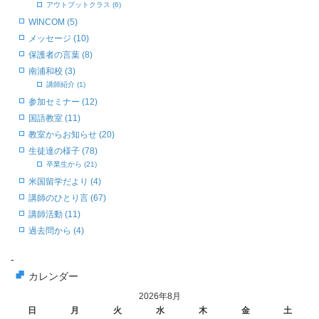
アウトプットクラス (6)
WINCOM (5)
メッセージ (10)
保護者の言葉 (8)
南浦和校 (3)
講師紹介 (1)
参加セミナー (12)
国語教室 (11)
教室からお知らせ (20)
生徒達の様子 (78)
卒業生から (21)
米国留学だより (4)
講師のひとり言 (67)
講師活動 (11)
過去問から (4)
-
カレンダー
2026年8月
日
月
火
水
木
金
土