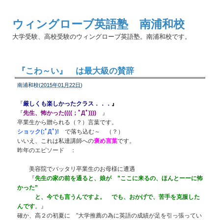
ウィングローブ英語塾 南浦和校
大学受験、高校受験のウィングローブ英語塾。南浦和校です。
『こわ～い』 は最大級の賛辞
南浦和校(
2015年01月22日
)
『
厳しくも楽しかったクラス．．．
』
『
先生、怖かった((((；ﾟДﾟ))))
』
卒業生から贈られる（？）言葉です。
ショック(;ﾟДﾟ)!
で落ち込む～ （？）
いいえ、これは私達講師への
褒め言葉
です。
昨年のエピソード ：
美容院でバッタリ卒業生のお母様に遭遇
『
先生の家の前を通ると、娘が ”ここに来るの、ほんとーーに怖
かった”
と、今でも言うんですよ。 でも、おかげで、苦手を克服した
んです
。』
確か、高２の初夏に ”大学推薦の為に英語の成績が足を引っ張ってい