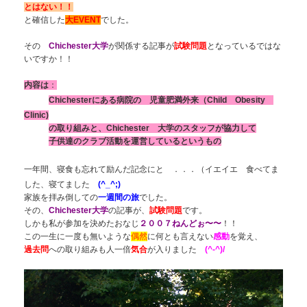
とはない！！
と確信した
大EVENT
でした。
その
Chichester大学
が関係する記事が
試験問題
となっているではな
いですか！！
内容は
：
C
hichesterにある病院の 児童肥満外来
（Child Obesity
Clinic)
の取り組みと、
Chichester 大学のスタッフが協力して
子供達のクラブ活動を
運営している
というもの
一年間、寝食も忘れて
励んだ記念にと
．．．（イエイエ 食べてま
した、寝てました
(^_^;)
家族を拝み倒しての
一週間の旅
でした。
その、
Chichester大学
の記事が、
試験問題
です。
しかも私が参加を決めたおなじ
２００７ねんどぉ〜〜
！！
この一生に一度も無いような
偶然
に
何とも言えない
感動
を覚え、
過去問
への取り組みも人一倍
気合
が入りました
(^-^)/