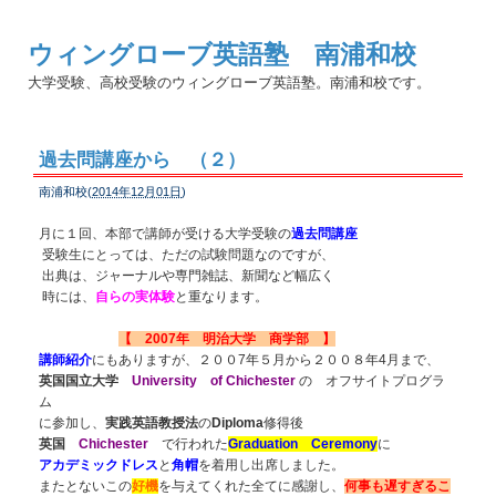
ウィングローブ英語塾 南浦和校
大学受験、高校受験のウィングローブ英語塾。南浦和校です。
過去問講座から （２）
南浦和校(
2014年12月01日
)
月に１回、本部で講師が受ける大学受験の
過去問講座
受験生にとっては、ただの試験問題なのですが、
出典は、ジャーナルや専門雑誌、新聞など幅広く
時には、
自らの実体験
と重なります。
【 2007年 明治大学 商学部 】
講師紹介
にもありますが、２００7年５月から２００８年4月まで、
英国国立大学
University of
Chichester
の オフサイトプログラ
ム
に参加し、
実践英語教授法
の
Diploma
修得後
英国
Chichester
で行われた
Graduation Ceremony
に
アカデミックドレス
と
角帽
を着用し出席しました。
またとないこの
好機
を与えてくれた全てに
感謝し、
何事も遅すぎるこ