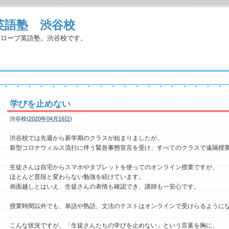
英語塾 渋谷校
グローブ英語塾。渋谷校です。
学びを止めない
渋谷校(
2020年04月16日
)
渋谷校では先週から新学期のクラスが始まりましたが、
新型コロナウィルス流行に伴う緊急事態宣言を受け、すべてのクラスで遠隔授
生徒さんは自宅からスマホやタブレットを使ってのオンライン授業ですが、
ほとんど普段と変わらない勉強を続けています。
画面越しとはいえ、生徒さんの表情も確認でき、講師も一安心です。
授業時間以外でも、単語や熟語、文法のテストはオンラインで受けらるように
こんな状況ですが、「生徒さんたちの学びを止めない」という言葉を胸に、