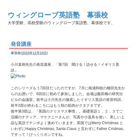
ウィングローブ英語塾 幕張校
大学受験、高校受験のウィングローブ英語塾。幕張校です。
発音講座
幕張校(
2015年12月10日
)
小川直樹先生の発音講座、「第7回 聞ける！話せる！イギリス英
語」
このシリーズもう7回目だったのですが、7月に南浦和校の種田先生か
らのお誘いで、6回目に初めて参加しました。会場は飯田橋の研究社
ビルの会議室。前半は小川先生の徹底したイギリス英語の発音特訓。
前半2部が終わるころにはもう頬の筋肉がクタクタです。
後半第3部は、「英国のクリスマス事情」。基礎英語１，２，３でご
活躍のナディア、マケクニーさんが、写真や小道具を使い、美しい上
品な英語でテンポよく進めていきます。英国ではMerry Christmas と
いわずにHappy Christmas, Santa Claus と言わずに Father Cristmas,
ですって！びっくりポンですね。