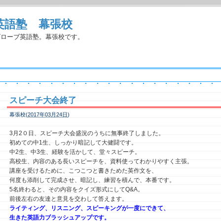
英語塾 幕張校
グローブ英語塾。幕張校です。
スピーチ大会終了
幕張校(
2017年03月24日
)
3月2０日、スピーチ大会盛況のうちに無事終了しました。
初めての中1生、しっかり暗記して大健闘です。
中2生、中3生、経験を活かして、堂々スピーチ。
高校生、内容のある長いスピーチを、資料使ってわかりやすく主張。
講座を受けるために、こつこつと書きためた英作文を、
何度も添削して完成させ、暗記し、練習を積んで、本番です。
5名終わると、その内容をクイズ形式にしてQ&A。
前後左右の友達と意見を交わして答えます。
ライティング、リスニング、スピーキングが一度にできて、
生きた英語力ブラッシュアップです。