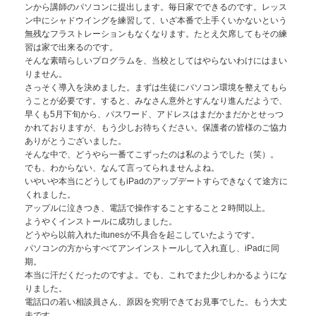
ンから講師のパソコンに提出します。毎日家でできるのです。レッス
ン中にシャドウイングを練習して、いざ本番で上手くいかないという
無残なフラストレーションもなくなります。たとえ欠席してもその練
習は家で出来るのです。
そんな素晴らしいプログラムを、当校としてはやらないわけにはまい
りません。
さっそく導入を決めました。まずは生徒にパソコン環境を整えてもら
うことが必要です。すると、みなさん意外とすんなり進んだようで、
早くも5月下旬から、パスワード、アドレスはまだかまだかとせっつ
かれておりますが、もう少しお待ちください。保護者の皆様のご協力
ありがとうございました。
そんな中で、どうやら一番てこずったのは私のようでした（笑）。
でも、わからない、なんて言ってられませんよね。
いやいや本当にどうしてもiPadのアップデートすらできなくて途方に
くれました。
アップルに泣きつき、電話で操作することすること２時間以上。
ようやくインストールに成功しました。
どうやら以前入れたitunesが不具合を起こしていたようです。
パソコンの方からすべてアンインストールして入れ直し、iPadに同
期。
本当に汗だくだったのですよ。でも、これでまた少しわかるようにな
りました。
電話口の若い相談員さん、原因を究明できてお見事でした。もう大丈
夫です。