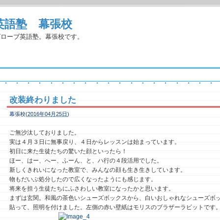
英語塾 幕張校
グローブ英語塾。幕張校です。
改装終わりました
幕張校(
2016年04月25日
)
ご無沙汰しておりました。
実は４月３日に無事戻り、４日からレッスンは始まっています。
初日に来た生徒たちの驚いた顔といったら！
ほー、はー、へー、ふーん、と、ハ行の４段活用でした。
新しくきれいになった教室で、みんなの顔も生き生きしています。
物もだいぶ処分したので広くなったようにも感じます。
将来を担う生徒たちにふさわしい教室になったかと思います。
まずは玄関。和風の茶色いシューズボックスから、白いおしゃれなシューズボ
貼って、照明を付けました。左側の赤い壁紙はモリスのブラザーラビットです