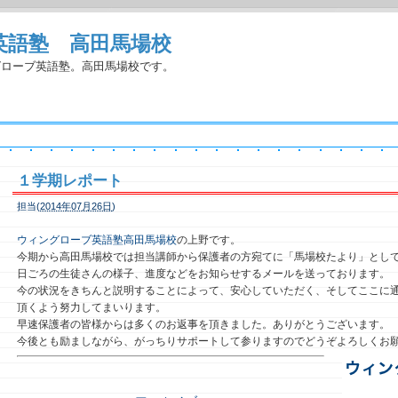
英語塾 高田馬場校
グローブ英語塾。高田馬場校です。
１学期レポート
担当(
2014年07月26日
)
ウィングローブ英語塾高田馬場校
の上野です。
今期から高田馬場校では担当講師から保護者の方宛てに「馬場校たより」とし
日ごろの生徒さんの様子、進度などをお知らせするメールを送っております。
今の状況をきちんと説明することによって、安心していただく、そしてここに
頂くよう努力してまいります。
早速保護者の皆様からは多くのお返事を頂きました。ありがとうございます。
今後とも励ましながら、がっちりサポートして参りますのでどうぞよろしくお